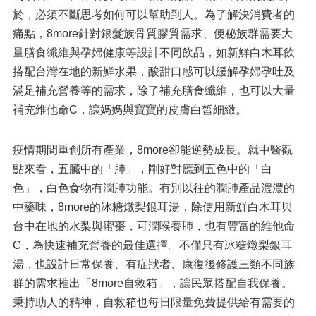
於，必須不斷思考如何可以幫助到人。為了解決消費者的
痛點，8more針對銀髮族骨質膠質需求、便秘族群需要大
量膳食纖維與孕婦健康等設計不同飲品，如新鮮白木耳飲
搭配台灣在地的新鮮水果，酸甜口感可以緩解孕婦孕吐及
滿足補充營養等的需求，除了補充膳食纖維，也可以大量
補充維他命C，讓媽媽與寶寶的皮膚白皙細緻。
疫情期間重創所有產業，8more卻能逆勢成長。就中醫觀
點來看，五臟中的「肺」，剛好對應到五色中的「白
色」，白色食物有潤肺功能。有別以往的潤肺產品濃濃的
中藥味，8more的冰糖燉梨銀耳湯，除使用新鮮白木耳與
台中在地的水梨與蜜棗，可潤喉養肺，也有豐富的維他命
C，為快速補充營養的最佳選擇。不僅只有冰糖燉梨銀耳
湯，也設計日常保養、有症狀者、康復後修護三類不同族
群的需求推出「8more自救箱」，讓民眾搭配自我保養。
秉持助人的精神，自救箱也每日限量免費提供給有需要的