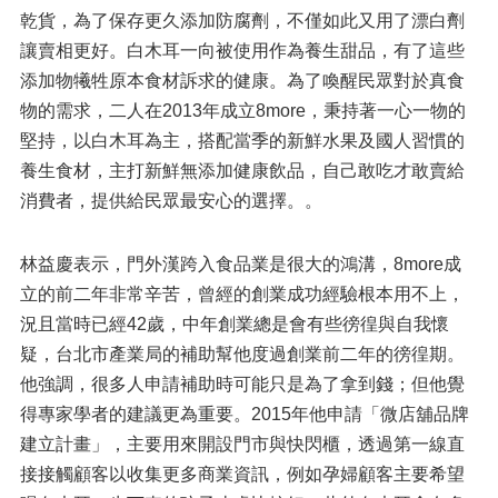
乾貨，為了保存更久添加防腐劑，不僅如此又用了漂白劑
讓賣相更好。白木耳一向被使用作為養生甜品，有了這些
添加物犧牲原本食材訴求的健康。為了喚醒民眾對於真食
物的需求，二人在2013年成立8more，秉持著一心一物的
堅持，以白木耳為主，搭配當季的新鮮水果及國人習慣的
養生食材，主打新鮮無添加健康飲品，自己敢吃才敢賣給
消費者，提供給民眾最安心的選擇。。
林益慶表示，門外漢跨入食品業是很大的鴻溝，8more成
立的前二年非常辛苦，曾經的創業成功經驗根本用不上，
況且當時已經42歲，中年創業總是會有些徬徨與自我懷
疑，台北市產業局的補助幫他度過創業前二年的徬徨期。
他強調，很多人申請補助時可能只是為了拿到錢；但他覺
得專家學者的建議更為重要。2015年他申請「微店舖品牌
建立計畫」，主要用來開設門市與快閃櫃，透過第一線直
接接觸顧客以收集更多商業資訊，例如孕婦顧客主要希望