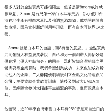
很多人對於金點實業可能很陌生，但若是講8more或許就
很熟悉。8more是台灣第一家白木耳專賣店，訴求使用台
灣在地生產有機白木耳以及強調無添加物，成功開創健康
飲市場。因為食材新鮮與用料頂級，而有白木耳飲界LV之
稱。
「8more就是白木耳的台語，而8有發的意思。」金點實業
共同創辦人林益慶笑著說，自己和另一個創辦人郭怡妙是
優劇場（優人神鼓前身）的同事，眾所皆知台灣的藝文團
體需要靠企業贊助，我們希望創業成功，未來也能成為贊
助他人的企業。二人離開優劇場後創立金點文化管理顧問
公司，主要協助企業教育訓練，隨後又到政大EMBA進
修。因緣際會參與太陽能再生能源的事業，進而認識白木
耳。
他發現，近20年來台灣市售白木耳有95%皆是來自進口的