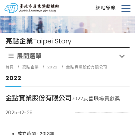
跳
台北市產業獎勵補助
網站導覽
到
展
主
開
要
選
內
單
亮點企業
Taipei Story
容
展開選單
首頁
/
亮點企業
/
2022
/
金點實業股份有限公司
2022
金點實業股份有限公司
2022友善職場貢獻獎
2025-12-29
成立時間 : 2013年