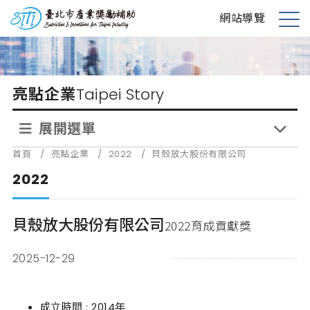
跳
台北市產業獎勵補助
網站導覽
到
展
主
開
要
選
內
單
亮點企業
Taipei Story
容
展開選單
首頁
/
亮點企業
/
2022
/
貝殼放大股份有限公司
2022
貝殼放大股份有限公司
2022育成貢獻獎
2025-12-29
成立時間 : 2014年