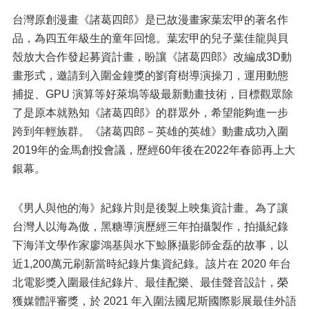
台灣原創漫畫《諸葛四郎》是已故漫畫家葉宏甲的著名作
品，為四五年級生的童年回憶。葉宏甲的兒子葉佳龍與貝
殼放大合作發起募資計畫，盼讓《諸葛四郎》改編成3D動
畫形式，邀請到入圍金鐘獎的劉育樹導演操刀，運用動態
捕捉、GPU 演算等好萊塢等級最新動畫技術，目標觀眾除
了是原本就熟知《諸葛四郎》的群眾外，希望能夠進一步
跨到年輕族群。《諸葛四郎－英雄的英雄》動畫成功入圍
2019年的金馬創投會議，歷經60年後在2022年春節再上大
銀幕。
《男人與他的海》紀錄片則是後製上映集資計畫。為了讓
台灣人以海為傲，黑糖導演歷經三年拍攝製作，拍攝紀錄
下海洋文學作家廖鴻基與水下鯨豚攝影師金磊的故事，以
近1,200萬元刷新當時紀錄片集資紀錄。該片在 2020 年台
北電影獎入圍最佳紀錄片、最佳配樂、最佳聲音設計，榮
獲媒體評審獎，於 2021 年入圍法國尼斯國際影展最佳外語