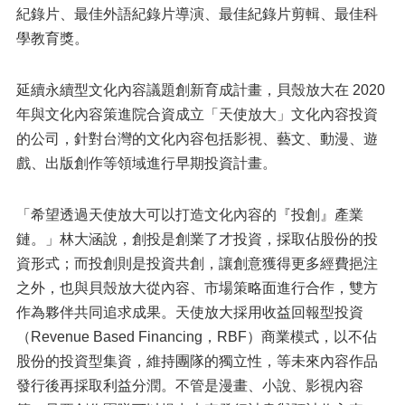
紀錄片、最佳外語紀錄片導演、最佳紀錄片剪輯、最佳科
學教育獎。
延續永續型文化內容議題創新育成計畫，貝殼放大在 2020
年與文化內容策進院合資成立「天使放大」文化內容投資
的公司，針對台灣的文化內容包括影視、藝文、動漫、遊
戲、出版創作等領域進行早期投資計畫。
「希望透過天使放大可以打造文化內容的『投創』產業
鏈。」林大涵說，創投是創業了才投資，採取佔股份的投
資形式；而投創則是投資共創，讓創意獲得更多經費挹注
之外，也與貝殼放大從內容、市場策略面進行合作，雙方
作為夥伴共同追求成果。天使放大採用收益回報型投資
（Revenue Based Financing，RBF）商業模式，以不佔
股份的投資型集資，維持團隊的獨立性，等未來內容作品
發行後再採取利益分潤。不管是漫畫、小說、影視內容