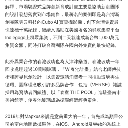
解釋，市場驗證式品牌創新育成計畫主要是協助新創團隊
的設計發想落實到市場銷售，最著名的案例即是為台灣新
創團隊雲云科技的Cubo AI 寶寶攝影機，創下台灣集資最
快達標千萬紀錄，後續又協助在美國著名的群眾集資平台
Indiegogo上群眾集資，不到二天就達成新台幣1,000萬元
集資金額，同時打破台灣團隊在國內外集資的最快紀錄。
此外異業合作的春池玻璃也為人津津樂道。春池玻璃一年
回收處理超過10萬噸玻璃，「W 春池計畫」結合老師傅技
術和跨界原創設計，以集資邀請消費者一同推動玻璃再生
循環。團隊理念吸引許多品牌合作，包括《VERSE》雜誌
採用為贊助者回饋禮、以「春室 THE POOL」進駐臺南市
美術館等，使春池玻璃成為循環經濟經典案例。
2019年對Mapxus來說是意義重大的一年，首先成為蘋果公
司的室內地圖數據夥伴，在iOS、Android及Web的系統上