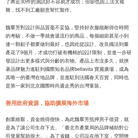
了將近30件的測試好不容易才成功；但卻也因工法太複
雜，找不到工廠願意幫忙製作。
魏羣芳對設計與品質毫不妥協，堅持好衣服能耐得住時間
的考驗，不做一季就會退流行的商品，每個細節甚至小到
連一顆釦子都要做到最好，也因此從設計、改良織法到量
產花了9個月，才成功打破有機棉的設計限制，並進一步研
發設計出更多樣式與分齡的衣物。產品上市沒多久，就挾
著品牌魅力進駐到國際知名品牌bellavita 寶麗廣場，成為
其唯一的臺灣在地品牌，並進駐到法國春天百貨，同時也
是第一家到北京國際時尚週走秀的台灣童裝。
善用政府資源，協助擴展海外市場
創業維艱，資金燒得很快，為此魏羣芳抵押房子借貸，就
是為了讓公司生存下去。「臺北市產業局的品牌補助對公
司發展幫助很大。」為了省錢，公司設在地下室，空間狹