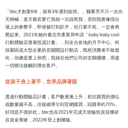
「bbc才創業6年，就有3年遇到疫情。」魏羣芳不只一次向
天吶喊：老天爺若要亡我就一次踩死我，否則我會像擂台
場上的拳擊手，即便被打到趴平，但只要不死，一定會再
爬起來。2021年她向臺北市產業局申請「baby baby cool
行動體驗店發展投資計畫」，到全台各地的月子中心、科
技園區或大型企業的玄關開設行動店，既然消費者不敢逛
街，但總是要上班吧，我就在他們公司的玄關擺攤，用盡
一切辦法接觸到潛在客戶。
從孩子身上著手，世界品牌著眼
透過行動體驗店計畫，客戶數逐漸上升，初次購買的價位
或數量雖不高，但後續導引到官網購買，回購率約70%。
好消息不僅於此，bbc也在2021年完成天使輪投資並獲矽
谷資金青睞，2022年登上創櫃版。