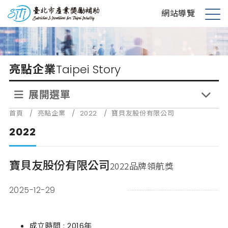
跳
台北市產業獎勵補助
網站導覽
到
展
主
開
要
選
內
單
亮點企業
Taipei Story
容
展開選單
首頁
/
亮點企業
/
2022
/
寶貝友股份有限公司
2022
寶貝友股份有限公司
2022品牌領航獎
2025-12-29
成立時間 : 2016年