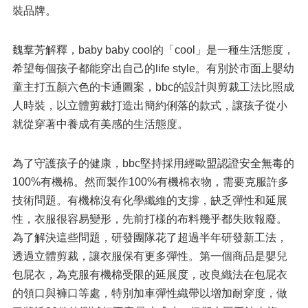
裝品牌。
魏羣芳解釋，baby baby cool的「cool」是一種生活態度，
希望每個孩子都能穿出自己的life style。有別於市面上嬰幼
童主打五顏六色的卡通圖案，bbc的設計與剪裁工法比照成
人時裝，以立體剪裁打造出簡約俐落的款式，讓孩子從小
就從穿著中養成有美感的生活態度。
為了守護孩子的健康，bbc堅持採用經歐盟認證安全無毒的
100%有機棉。然而製作100%有機棉衣物，需要克服許多
技術問題。有機棉沒有化學纖維的支撐，缺乏彈性和延展
性，衣服很容易變形，先前打樣的布料幾乎都失敗報廢。
為了解決這些問題，研發團隊花了超過半年研發新工法，
透過立體剪裁，讓衣服保有更多彈性。第一個商品是嬰兒
包屁衣，為克服有機棉受限的延展度，改良織法在包屁衣
的領口與褲口等處，特別加車彈性織帶以增加耐穿度，做