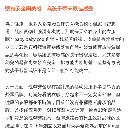
堅持安全與美感，為孩子帶來最佳感受
為了健康，很多人都開始選擇買有機食物；但您可曾想
過，既然食物都強調有機的，那麼每天穿在身上的衣服
呢？baby baby cool創辦人魏羣芳解釋，皮膚是身體最大的
器官，若是布料殘留農藥或落葉劑等神經毒或有環境賀爾
蒙的毒化物，容易讓皮膚敏感的孩子出現過敏。尤其是嬰
幼兒的器官尚未發育完全，排毒能力相對差，這些有毒物
對孩子影響或許不是立即，但卻可能終生。
另一方面，魏羣芳發現有設計感的嬰幼兒服多半是昂貴的
外國品牌。時尚好看的衣服，穿起來不一定安全舒服；但
健康的衣服都並不時尚，目前並沒有兼顧兩者訴求的品
牌。曾擔任五月天、SHE等藝人設計師、擁有13年廣告造
型師資歷的魏羣芳認為，台灣應該要有原生設計品味的童
裝品牌，在2016年創立以兼顧時尚與健康為訴求的bbc童