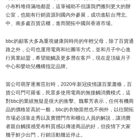
小布料堆得滿地都是，這筆補助不但讓我們搬到更大的辦
公室，也能有行銷資源到國內外參展，成功進駐台灣北、
中、南多處百貨店櫃，進而開拓中國與香港市場。
bbc的顧客大多為重視健康與時尚的年輕父母，除了百貨通
路之外，公司也運用電商和社團等方式，並和月子中心進
行異業結盟，希望能觸及更多潛在客戶，現在是頂級月子
中心和嬰幼兒機構指定品牌。
當公司萌芽逐漸茁壯時，2020年新冠疫情讓百業蕭條，百
貨公司門可羅雀，民眾多使用電商的無接觸消費模式，這
對bbc的業績無疑是很大的衝擊。魏羣芳表示，任何有機商
品的價格皆高於一般，bbc的衣物當然也不例外，以往開拓
市場必須靠走秀以及實體門市和櫃位人員的解說，讓消費
者親自觸摸感受布料質感以傳達商品的好，但疫情下大家
幾乎鮮少出門，行銷活動幾近停止。