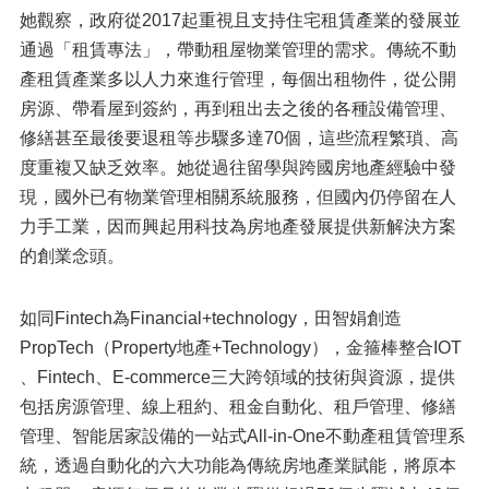
她觀察，政府從2017起重視且支持住宅租賃產業的發展並
通過「租賃專法」，帶動租屋物業管理的需求。傳統不動
產租賃產業多以人力來進行管理，每個出租物件，從公開
房源、帶看屋到簽約，再到租出去之後的各種設備管理、
修繕甚至最後要退租等步驟多達70個，這些流程繁瑣、高
度重複又缺乏效率。她從過往留學與跨國房地產經驗中發
現，國外已有物業管理相關系統服務，但國內仍停留在人
力手工業，因而興起用科技為房地產發展提供新解決方案
的創業念頭。
如同Fintech為Financial+technology，田智娟創造
PropTech（Property地產+Technology），金箍棒整合IOT
、Fintech、E-commerce三大跨領域的技術與資源，提供
包括房源管理、線上租約、租金自動化、租戶管理、修繕
管理、智能居家設備的一站式All-in-One不動產租賃管理系
統，透過自動化的六大功能為傳統房地產業賦能，將原本