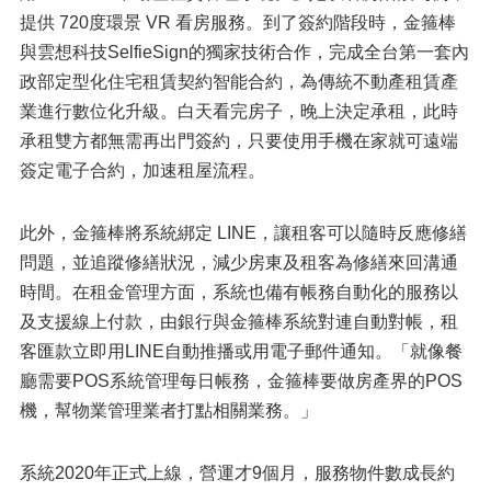
提供 720度環景 VR 看房服務。到了簽約階段時，金箍棒
與雲想科技SelfieSign的獨家技術合作，完成全台第一套內
政部定型化住宅租賃契約智能合約，為傳統不動產租賃產
業進行數位化升級。白天看完房子，晚上決定承租，此時
承租雙方都無需再出門簽約，只要使用手機在家就可遠端
簽定電子合約，加速租屋流程。
此外，金箍棒將系統綁定 LINE，讓租客可以隨時反應修繕
問題，並追蹤修繕狀況，減少房東及租客為修繕來回溝通
時間。在租金管理方面，系統也備有帳務自動化的服務以
及支援線上付款，由銀行與金箍棒系統對連自動對帳，租
客匯款立即用LINE自動推播或用電子郵件通知。「就像餐
廳需要POS系統管理每日帳務，金箍棒要做房產界的POS
機，幫物業管理業者打點相關業務。」
系統2020年正式上線，營運才9個月，服務物件數成長約