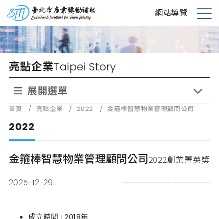
跳
台北市產業獎勵補助
網站導覽
到
展
主
開
要
選
內
單
亮點企業
Taipei Story
容
展開選單
首頁
/
亮點企業
/
2022
/
金箍棒智慧物業管理顧問公司
2022
金箍棒智慧物業管理顧問公司
2022創業菁英獎
2025-12-29
成立時間 : 2018年