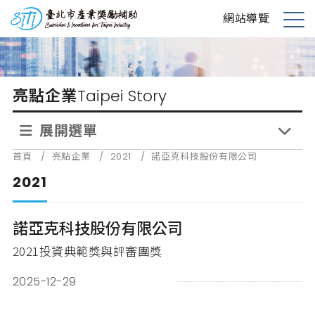
跳
台北市產業獎勵補助
網站導覽
到
展
主
開
要
選
內
單
亮點企業
Taipei Story
容
展開選單
首頁
/
亮點企業
/
2021
/
諾亞克科技股份有限公司
2021
諾亞克科技股份有限公司
2021投資典範獎與評審團獎
2025-12-29