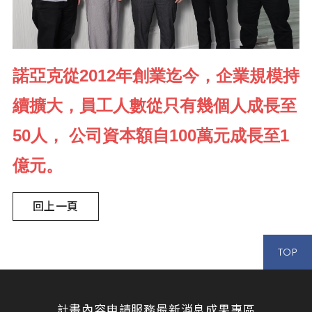
諾亞克從2012年創業迄今，企業規模持
續擴大，員工人數從只有幾個人成長至
50人， 公司資本額自100萬元成長至1
億元。
回上一頁
TOP
計畫內容
申請服務
最新消息
成果專區