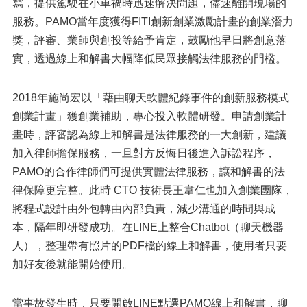
寫，提供駕駛在小車禍時迅速解決問題，儘速離開現場的
服務。PAMO當年度獲得FITI創新創業激勵計畫的創業潛力
獎，評審、業師與創投等給予肯定，鼓勵他早日將創意落
實，透過線上和解書大幅降低民眾接觸法律服務的門檻。
2018年施尚宏以「藉由聊天軟體紀錄事件的創新服務模式
創業計畫」獲創業補助，專心投入軟體研發。申請創業計
畫時，評審認為線上和解書是法律服務的一大創新，建議
加入律師擔保服務，一旦對方反悔日後進入訴訟程序，
PAMO的合作律師們可提供實體法律服務，讓和解書的法
律保障更完整。此時 CTO 技術長王韋仁也加入創業團隊，
將程式設計由外包轉由內部負責，減少溝通的時間與成
本，隔年即研發成功。在LINE上整合Chatbot（聊天機器
人），整理帶有照片的PDF檔的線上和解書，使用者只要
加好友後就能開始使用。
當事故發生時，只要開啟LINE點選PAMO線上和解書，聊