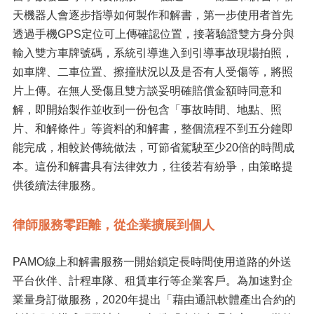
天機器人會逐步指導如何製作和解書，第一步使用者首先
透過手機GPS定位可上傳確認位置，接著驗證雙方身分與
輸入雙方車牌號碼，系統引導進入到引導事故現場拍照，
如車牌、二車位置、擦撞狀況以及是否有人受傷等，將照
片上傳。在無人受傷且雙方談妥明確賠償金額時同意和
解，即開始製作並收到一份包含「事故時間、地點、照
片、和解條件」等資料的和解書，整個流程不到五分鐘即
能完成，相較於傳統做法，可節省駕駛至少20倍的時間成
本。這份和解書具有法律效力，往後若有紛爭，由策略提
供後續法律服務。
律師服務零距離，從企業擴展到個人
PAMO線上和解書服務一開始鎖定長時間使用道路的外送
平台伙伴、計程車隊、租賃車行等企業客戶。為加速對企
業量身訂做服務，2020年提出「藉由通訊軟體產出合約的