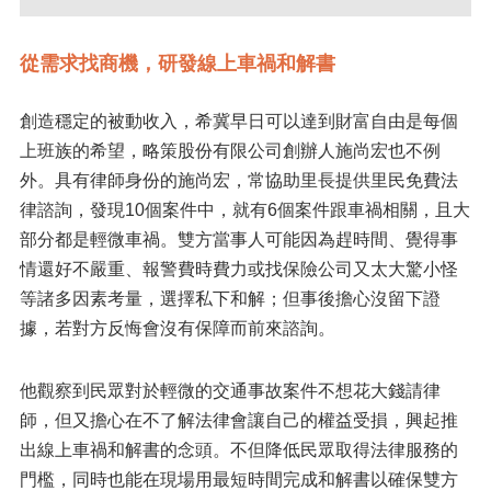
從需求找商機，研發線上車禍和解書
創造穩定的被動收入，希冀早日可以達到財富自由是每個
上班族的希望，略策股份有限公司創辦人施尚宏也不例
外。具有律師身份的施尚宏，常協助里長提供里民免費法
律諮詢，發現10個案件中，就有6個案件跟車禍相關，且大
部分都是輕微車禍。雙方當事人可能因為趕時間、覺得事
情還好不嚴重、報警費時費力或找保險公司又太大驚小怪
等諸多因素考量，選擇私下和解；但事後擔心沒留下證
據，若對方反悔會沒有保障而前來諮詢。
他觀察到民眾對於輕微的交通事故案件不想花大錢請律
師，但又擔心在不了解法律會讓自己的權益受損，興起推
出線上車禍和解書的念頭。不但降低民眾取得法律服務的
門檻，同時也能在現場用最短時間完成和解書以確保雙方