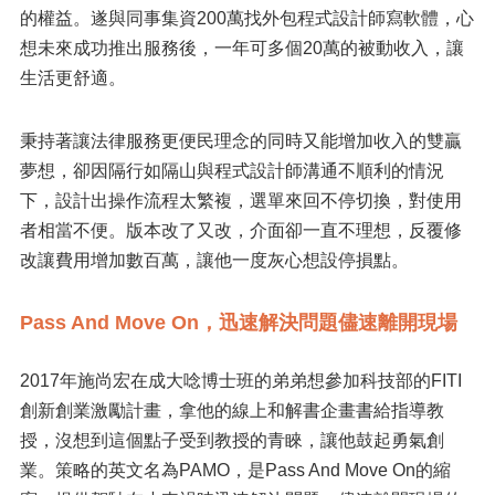
的權益。遂與同事集資200萬找外包程式設計師寫軟體，心
想未來成功推出服務後，一年可多個20萬的被動收入，讓
生活更舒適。
秉持著讓法律服務更便民理念的同時又能增加收入的雙贏
夢想，卻因隔行如隔山與程式設計師溝通不順利的情況
下，設計出操作流程太繁複，選單來回不停切換，對使用
者相當不便。版本改了又改，介面卻一直不理想，反覆修
改讓費用增加數百萬，讓他一度灰心想設停損點。
Pass And Move On，迅速解決問題儘速離開現場
2017年施尚宏在成大唸博士班的弟弟想參加科技部的FITI
創新創業激勵計畫，拿他的線上和解書企畫書給指導教
授，沒想到這個點子受到教授的青睞，讓他鼓起勇氣創
業。策略的英文名為PAMO，是Pass And Move On的縮