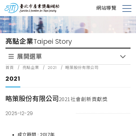
跳
台北市產業獎勵補助
網站導覽
到
展
主
開
要
選
內
單
亮點企業
Taipei Story
容
展開選單
首頁
/
亮點企業
/
2021
/
略策股份有限公司
2021
略策股份有限公司
2021社會創新貢獻獎
2025-12-29
成立時間 : 2017年