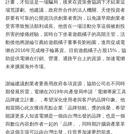
計畫，才知這是一場騙局，後來在資策會協調下才結束這
場荒謬劇。他建議，政府所合作的法人機關、天使投資者
群要有可靠的公開資訊供創業者查詢，以免讓早期創業者
受害導致無法順利成長。他曾在一場活動分享這個被創投
所害的慘痛經驗，當時台下坐著遊戲橘子的高階主管，活
動後他將謝綸引薦給遊戲橘子董事長劉柏園，進而促成電
獺在2016年完成種子輪募資。目前遊戲橘子占股15%，協
助提供電獺在行銷、營運、通路平台上的資源，加速電獺
未來擴展海外市場。
謝綸建議創業者要善用政府各項資源，協助公司在不同時
期發展所需，電獺在2019年向產發局申請「電獺專家工具
品牌建立計畫」，希望深化使用者與客戶的品牌印象。他
相當開心此次獲得亮點企業「品牌領航」獎的殊榮，希望
能讓更多人知道電獺是一個由台灣出發的品牌，也是一個
與數位內容創作者一起的「品牌」，同時期許腦袋產業革
命這個主張可以由台灣出發，往世界加速夢想前進。