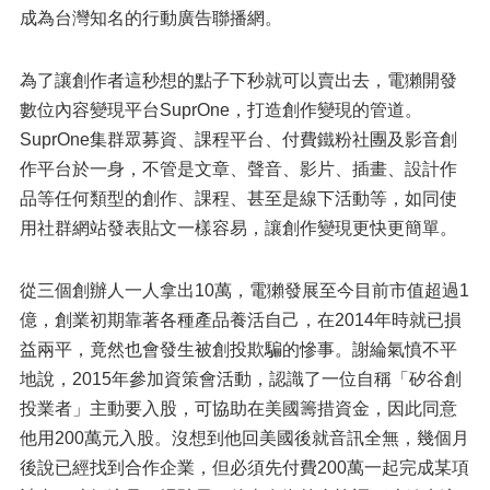
成為台灣知名的行動廣告聯播網。
為了讓創作者這秒想的點子下秒就可以賣出去，電獺開發
數位內容變現平台SuprOne，打造創作變現的管道。
SuprOne集群眾募資、課程平台、付費鐵粉社團及影音創
作平台於一身，不管是文章、聲音、影片、插畫、設計作
品等任何類型的創作、課程、甚至是線下活動等，如同使
用社群網站發表貼文一樣容易，讓創作變現更快更簡單。
從三個創辦人一人拿出10萬，電獺發展至今目前市值超過1
億，創業初期靠著各種產品養活自己，在2014年時就已損
益兩平，竟然也會發生被創投欺騙的慘事。謝綸氣憤不平
地說，2015年參加資策會活動，認識了一位自稱「矽谷創
投業者」主動要入股，可協助在美國籌措資金，因此同意
他用200萬元入股。沒想到他回美國後就音訊全無，幾個月
後說已經找到合作企業，但必須先付費200萬一起完成某項