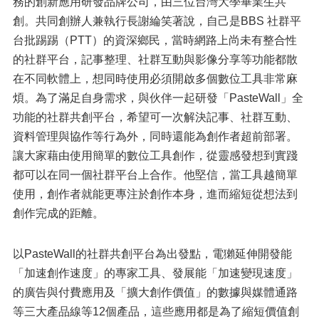
務的創新應用研發品牌公司，由三位台灣大學畢業生共
創。共同創辦人兼執行長謝綸笑著說，自己是BBS 社群平
台批踢踢（PTT）的資深鄉民，當時網路上尚未有整合性
的社群平台，記事整理、社群互動與影像分享等功能都散
在不同軟體上，想同時使用必須開啟多個數位工具非常麻
煩。為了滿足自身需求，與伙伴一起研發「PasteWall」全
功能的社群共創平台，希望可一次解決記事、社群互動、
資料管理與協作等行為外，同時還能為創作者超前部署。
讓大家藉由使用簡單的數位工具創作，從靈感發想到實踐
都可以在同一個社群平台上合作。他堅信，當工具越簡單
使用，創作者就能更專注於創作本身，進而縮短從想法到
創作完成的距離。
以PasteWall的社群共創平台為出發點，電獺延伸開發能
「加速創作速度」的專家工具、發展能「加速變現速度」
的廣告與付費應用及「擴大創作價值」的數據與媒體通路
等三大產品線等12個產品，這些應用都是為了縮短價值創