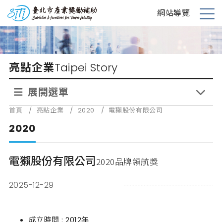
跳
台北市產業獎勵補助
網站導覽
到
展
主
開
要
選
內
單
亮點企業
Taipei Story
容
展開選單
首頁
/
亮點企業
/
2020
/
電獺股份有限公司
2020
電獺股份有限公司
2020品牌領航獎
2025-12-29
成立時間 : 2012年