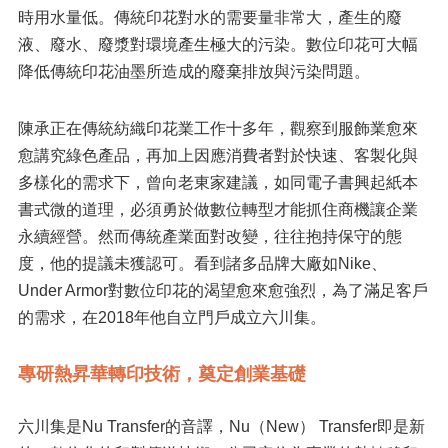
時用水量低。傳統印花對水的需要量非常大，產生的廢
液、廢水、廢漿對環境產生極大的污染。數位印花可大幅
降低傳統印花油墨所造成的廢棄排放與污染問題。
陳承正在傳統紡織印花業工作十多年，觀察到服飾業愈來
愈講究綠色產品，再加上因應消費者對於快速、客製化與
多樣化的需求下，曾向老東家建議，如同電子書興起紙本
書式微的道理，必須勇於做數位轉型才能抓住商機讓企業
永續經營。然而傳統產業面對改變，往往抱持保守的態
度，他的提議未獲認可。看到諸多品牌大廠如Nike、
Under Armor對數位印花的渴望愈來愈強烈，為了滿足客戶
的需求，在2018年他自立門戶成立六川集。
專研熱昇華轉印技術，奠定創業基礎
六川集是Nu Transfer的音譯，Nu（New） Transfer即是新