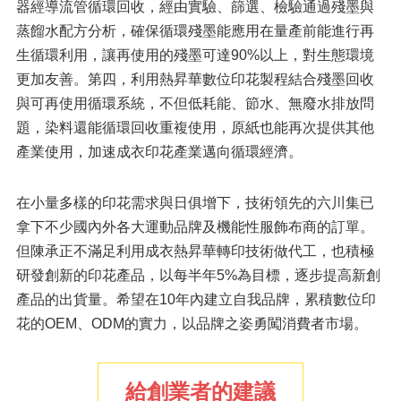
器經導流管循環回收，經由實驗、篩選、檢驗通過殘墨與
蒸餾水配方分析，確保循環殘墨能應用在量產前能進行再
生循環利用，讓再使用的殘墨可達90%以上，對生態環境
更加友善。第四，利用熱昇華數位印花製程結合殘墨回收
與可再使用循環系統，不但低耗能、節水、無廢水排放問
題，染料還能循環回收重複使用，原紙也能再次提供其他
產業使用，加速成衣印花產業邁向循環經濟。
在小量多樣的印花需求與日俱增下，技術領先的六川集已
拿下不少國內外各大運動品牌及機能性服飾布商的訂單。
但陳承正不滿足利用成衣熱昇華轉印技術做代工，也積極
研發創新的印花產品，以每半年5%為目標，逐步提高新創
產品的出貨量。希望在10年內建立自我品牌，累積數位印
花的OEM、ODM的實力，以品牌之姿勇闖消費者市場。
給創業者的建議