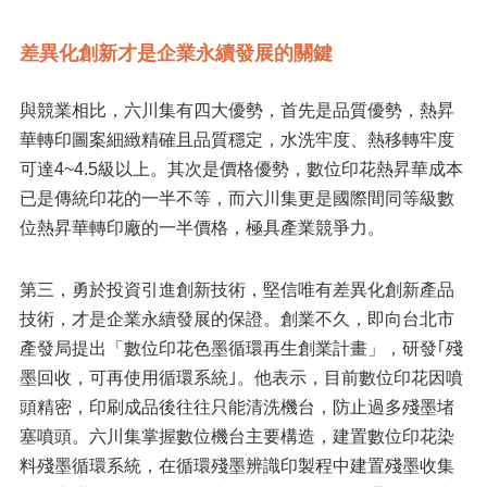
差異化創新才是企業永續發展的關鍵
與競業相比，六川集有四大優勢，首先是品質優勢，熱昇
華轉印圖案細緻精確且品質穩定，水洗牢度、熱移轉牢度
可達4~4.5級以上。其次是價格優勢，數位印花熱昇華成本
已是傳統印花的一半不等，而六川集更是國際間同等級數
位熱昇華轉印廠的一半價格，極具產業競爭力。
第三，勇於投資引進創新技術，堅信唯有差異化創新產品
技術，才是企業永續發展的保證。創業不久，即向台北市
產發局提出「數位印花色墨循環再生創業計畫」，研發｢殘
墨回收，可再使用循環系統｣。他表示，目前數位印花因噴
頭精密，印刷成品後往往只能清洗機台，防止過多殘墨堵
塞噴頭。六川集掌握數位機台主要構造，建置數位印花染
料殘墨循環系統，在循環殘墨辨識印製程中建置殘墨收集