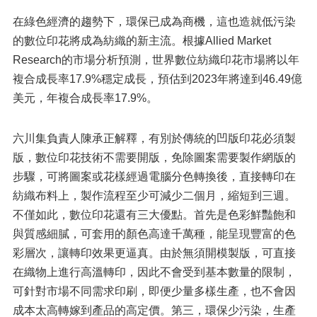
在綠色經濟的趨勢下，環保已成為商機，這也造就低污染
的數位印花將成為紡織的新主流。根據Allied Market
Research的市場分析預測，世界數位紡織印花市場將以年
複合成長率17.9%穩定成長，預估到2023年將達到46.49億
美元，年複合成長率17.9%。
六川集負責人陳承正解釋，有別於傳統的凹版印花必須製
版，數位印花技術不需要開版，免除圖案需要製作網版的
步驟，可將圖案或花樣經過電腦分色轉換後，直接轉印在
紡織布料上，製作流程至少可減少二個月，縮短到三週。
不僅如此，數位印花還有三大優點。首先是色彩鮮豔飽和
與質感細膩，可套用的顏色高達千萬種，能呈現豐富的色
彩層次，讓轉印效果更逼真。由於無須開模製版，可直接
在織物上進行高溫轉印，因此不會受到基本數量的限制，
可針對市場不同需求印刷，即便少量多樣生產，也不會因
成本太高轉嫁到產品的高定價。第三，環保少污染，生產