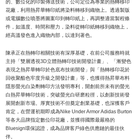
的、數位化的印製傳送技術，公司定位為專業的熱轉移印
花廠，利用熱昇華轉印紙將染料轉移到織物上。透過製版
或電腦數位噴墨將圖案印到轉印紙上，再調整適當製程條
件，如溫度、時間和壓力，染料從轉印紙轉移到織物上，
經高溫發色進入織物內部，以達到著色。
陳承正在熱轉印相關技術有深厚基礎，在前公司服務時就
主持「雙層透視3D立體熱轉印技術開發計畫」、「漸變色
表現之熱昇華轉印於色底布技術開發」與「熱轉移印花於
回收聚酯色牢度升級之開發計畫」等，也獲得熱昇華布料
隱形螢光白染劑轉印方法發明專利，開創前所未有的螢光
白熱昇華轉印技術，突破螢光白研磨粒徑，以創新技術發
展開創新市場。厚實技術不但奠定創業基礎，也深獲客戶
肯定，在營運初期即成為Nike Under Armor Adidas Burton
等各大品牌指定數位印花廠，並獲得國際最嚴格的
Bluesign環保認證，成為品牌客戶綠色供應鏈的最佳伙
伴。