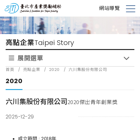
跳
台北市產業獎勵補助
網站導覽
到
展
主
開
要
選
內
單
亮點企業
Taipei Story
容
展開選單
首頁
/
亮點企業
/
2020
/
六川集股份有限公司
2020
六川集股份有限公司
2020傑出青年創業獎
2025-12-29
成立時間 : 2018年