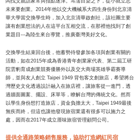
闆找父親話家常與指點迷津。耳濡目染之下，從小就立志
未來要創業。2014年他以交大機械系大四生身份到北京清
華大學當交換學生時，加入北京清華啟創社，該社團主要
讓有創業想法的人在這平台互相交流，在那裡他找到了創
業題目---為陸生來台導覽，推廣臺灣美好文化。
交換學生結束回台後，他蓄勢待發參加各項與創業有關的
活動，如在2015年成為香港青年創業家代表、第二屆工研
院雲豹育成創業競賽優勝外以及交大商場英雄爭霸賽導
師，並與友人創立 Taipei 1949 背包客文創旅店，希望將台
灣歷史文化透過設計融入在旅店裡，讓旅客從一進門，透
過牆面圖案、擺設、床單等，瞭解台灣的傳統文化。然而
以學生身份想打造旅店，資金負擔太大，Taipei 1949最後
無疾而終，但這也讓他發現旅宿業還有很多可以施力之
處，因而在2017年成立厝味旅宿管理顧問公司。
提供全通路策略銷售服務，協助打造網紅民宿