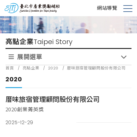
跳
台北市產業獎勵補助
網站導覽
到
展
主
開
要
選
內
單
亮點企業
Taipei Story
容
展開選單
首頁
/
亮點企業
/
2020
/
厝味旅宿管理顧問股份有限公司
2020
厝味旅宿管理顧問股份有限公司
2020創業菁英獎
2025-12-29