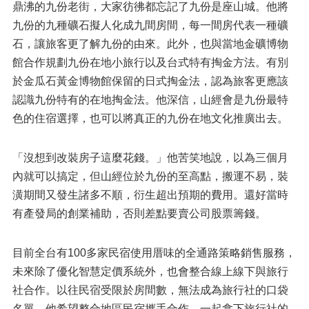
鼎沸的九份老街，大家彷彿都忘記了九份是座山城。他將
九份的九種礦石擬人化成九間房間，每一間房代表一種礦
石，讓旅客更了解九份的由來。此外，也與當地金礦博物
館合作規劃九份在地小旅行以及台式特有掏金方法。有別
於金瓜石黃金博物館保留的日式掏金法，認為旅客更應該
認識九份特有的在地掏金法。他深信，山經會是九份最特
色的住宿選擇，也可以將真正的九份在地文化推廣出去。
「沒想到改裝房子這麼花錢。」他苦笑地說，以為三個月
內就可以搞定，但山經位於九份的至高點，搬運不易，裝
潢期間又發生諸多不順，衍生超出預期的費用。還好當時
有產發局的創業補助，否則差點要賣公司股票籌錢。
目前全台有100多家民宿使用厝味的全通路策略銷售服務，
未來除了優化智慧定價系統外，也會整合線上線下與旅行
社合作。以往民宿受限於房間數，無法成為旅行社的口袋
名單。他希望整合地區民宿攜手合作，一起拿下旅行社的