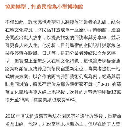
協助轉型，打造民宿為小型博物館
不僅如此，許天亮也希望可以翻轉旅宿業者的思維，結合
在地文化資源，將民宿打造成為一座座小型博物館，透過
房間說出動人故事，以提高旅客的回訪率與分享率，並吸
引更多人來入住。他分析，目前民宿的空間設計與形象包
裝多停留在歐風、日式等，雖部分業者陸續以文創來轉
型，但實際上並無深入在地文化特色，這也讓厝味從全通
路策略銷售服務跨足到幫民宿重新定位，為業者提供一站
式解決方案。以合作的阿古雅那藝術公寓為例，經過與厝
味共同討論，將民宿定位為鄒族藝術家不舞（Pu-u）的部
落文化體驗再導入線上系統後，次月的月營業額即從13萬
提升至26萬，整體業績也成長50%。
2018年厝味租賃舊五番坑公園民宿並設計改造後，重新命
名為山經。他說，九份當地以採礦為主，但現在除了人聲