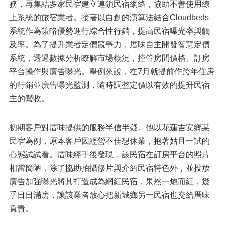
務，再集結多家民宿建立連鎖民宿網絡，協助不善使用線
上系統的旅宿業者。接著以自創的演算法結合Cloudbeds
系統作為策略優勢進行綜合性行銷，提高民宿曝光率與觸
及率。為了提升業者定價競爭力，厝味自主開發智慧定價
系統，透過數據分析瞭解市場概況，控管房間價格、訂房
平台操作與廣告曝光。舉例來說，在7月就提前作跨年住房
的行銷並廣告曝光監測，隨時調整定價以有效的提升民宿
主的營收。
初期客戶對厝味提供的服務半信半疑。他以花蓮吉安鄉某
民宿為例，原本客戶因經營不佳想休業，抱著姑且一試的
心態試試看。厝味經手後發現，該民宿在訂房平台的照片
相當簡陋，除了協助拍攝修片與介紹民宿特色外，並投放
廣告加強曝光將其打造成為網紅民宿，果然一炮而紅，幾
乎日日滿房，讓該業者放心把新城鄉另一民宿也交給厝味
負責。