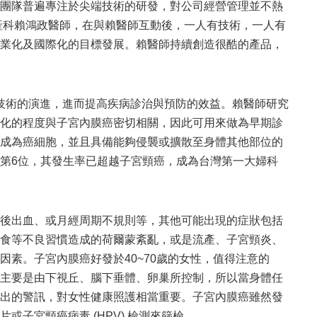
團隊普遍專注於尖端技術的研發，對公司經營管理並不熱
產科賴鴻政醫師，在與賴醫師互動後，一人有技術，一人有
業化及國際化的目標發展。賴醫師持續創造很酷的產品，
觀遺傳學技術的演進，進而提高疾病診治與預防的效益。賴醫師研究
化的程度與子宮內膜癌密切相關，因此可用來做為早期診
成為癌細胞，並且具備能夠侵襲或擴散至身體其他部位的
第6位，其發生率已超越子宮頸癌，成為台灣第一大婦科
後出血、或月經周期不規則等，其他可能出現的症狀包括
食等不良習慣造成的荷爾蒙紊亂，或是流產、子宮頸炎、
素。子宮內膜癌好發於40~70歲的女性，值得注意的
主要是由下視丘、腦下垂體、卵巢所控制，所以當身體任
出的警訊，對女性健康照護相當重要。子宮內膜癌雖然發
子宮頸癌病毒 (HPV) 檢測來篩檢。