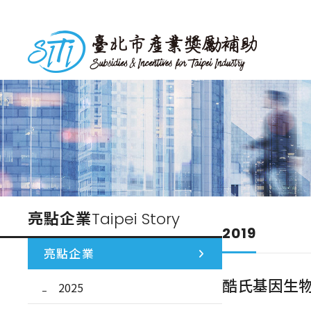
跳
到
台北市產業獎勵補助
主
要
內
容
亮點企業
Taipei Story
2019
亮點企業
酷氏基因生
2025