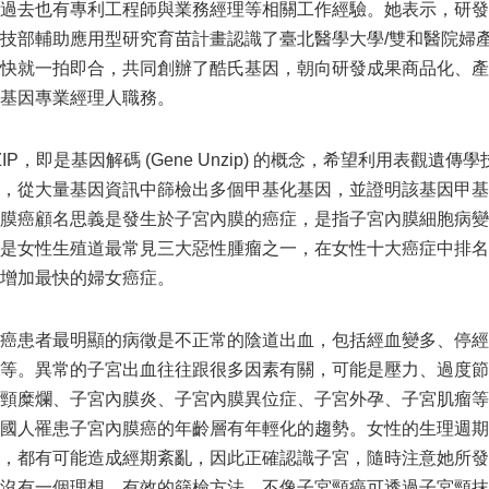
過去也有專利工程師與業務經理等相關工作經驗。她表示，研發
技部輔助應用型研究育苗計畫認識了臺北醫學大學/雙和醫院婦
快就一拍即合，共同創辦了酷氏基因，朝向研發成果商品化、產
基因專業經理人職務。
IP，即是基因解碼 (Gene Unzip) 的概念，希望利用表
，從大量基因資訊中篩檢出多個甲基化基因，並證明該基因甲基
膜癌顧名思義是發生於子宮內膜的癌症，是指子宮內膜細胞病變
是女性生殖道最常見三大惡性腫瘤之一，在女性十大癌症中排名
增加最快的婦女癌症。
癌患者最明顯的病徵是不正常的陰道出血，包括經血變多、停經
等。異常的子宮出血往往跟很多因素有關，可能是壓力、過度節
頸糜爛、子宮內膜炎、子宮內膜異位症、子宮外孕、子宮肌瘤等因
國人罹患子宮內膜癌的年齡層有年輕化的趨勢。女性的生理週期
，都有可能造成經期紊亂，因此正確認識子宮，隨時注意她所發
沒有一個理想、有效的篩檢方法，不像子宮頸癌可透過子宮頸抹片或