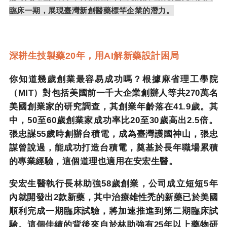
臨床一期，展現臺灣新創醫藥標竿企業的潛力。
深耕生技製藥
20
年，用
AI
解新藥設計困局
你知道幾歲創業最容易成功嗎？根據麻省理工學院
（
MIT
）對包括美國前一千大企業創辦人等共
270
萬名
美國創業家的研究調查，其創業年齡落在
41.9
歲。其
中，
50
至
60
歲創業家成功率比
20
至
30
歲高出
2.5
倍。
張忠謀
55
歲時創辦台積電，成為臺灣護國神山，張忠
謀曾說過，能成功打造台積電，奠基於長年職場累積
的專業經驗，這個道理也適用在安宏生醫。
安宏生醫執行長林助強
58
歲創業，公司成立短短
5
年
內就開發出
2
款新藥，其中治療雄性禿的新藥已於美國
順利完成一期臨床試驗，將加速推進到第二期臨床試
驗。這個佳績的背後來自於林助強有
25
年以上藥物研