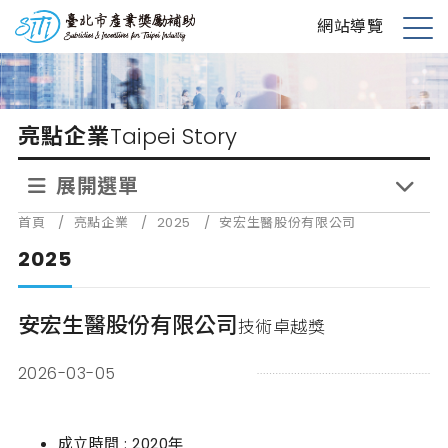
跳
台北市產業獎勵補助
網站導覽
到
展
主
開
要
選
內
單
亮點企業
Taipei Story
容
展開選單
首頁
/
亮點企業
/
2025
/
安宏生醫股份有限公司
2025
安宏生醫股份有限公司
技術卓越獎
2026-03-05
成立時間 : 2020年