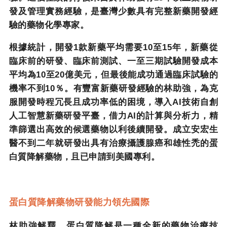
發及管理實務經驗，是臺灣少數具有完整新藥開發經
驗的藥物化學專家。
根據統計，開發
1
款新藥平均需要
10
至
15
年，新藥從
臨床前的研發、臨床前測試、一至三期試驗開發成本
平均為
10
至
20
億美元，但最後能成功通過臨床試驗的
機率不到
10
％。有豐富新藥研發經驗的林助強，為克
服開發時程冗長且成功率低的困境，導入
AI
技術自創
人工智慧新藥研發平臺，借力
AI
的計算與分析力，精
準篩選出高效的候選藥物以利後續開發。成立安宏生
醫不到二年就研發出具有治療攝護腺癌和雄性禿的蛋
白質降解藥物，且已申請到美國專利。
蛋白質降解藥物研發能力領先國際
林助強解釋，蛋白質降解是一種全新的藥物治療技