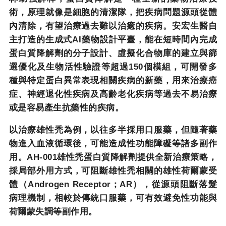
術，原理就像是細胞的清潔隊，把疾病問題源頭從體
內清除，有望治療過去難以治癒的疾病。安宏生醫自
主打造的生成式
AI
藥物設計平臺，能在短時間內完成
蛋白質降解劑的分子設計、虛擬化合物庫的建立與篩
選優化及生物活性驗證等超過
150
個模組，可開發多
種與特定蛋白異常表現相關疾病的新藥，用來治療癌
症、神經退化性疾病及高齡老化疾病等過去不易治療
或是容易產生抗藥性的疾病。
以治療雄性禿為例，以往多半採用口服藥，但隨著藥
物進入血液循環後，可能造成性功能障礙等諸多副作
用。
AH-001
雄性禿蛋白質降解劑提供全新治療策略，
採局部外用方式，可阻斷雄性禿相關的雄性荷爾蒙受
體（
Androgen Receptor
；
AR
），從源頭阻斷落髮
病理機制，相較於傳統口服藥，可有效避免性功能與
荷爾蒙失調等副作用。