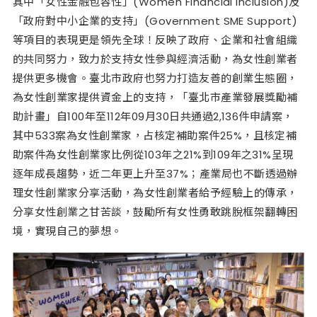
其中「女性金融包容性」(Women Financial Inclusion)及
「政府對中小企業的支持」(Government SME Support)
等項目的表現更是領先全球！反映了政府、企業和社會組織
的共同努力，致力於支持女性參與經濟活動，為女性創業者
提供更多機會。臺北市政府也努力打造友善的創業生態圈，
為女性創業家提供資金上的支持，「臺北市產業發展獎勵補
助計畫」自100年至112年09月30日共通過2,136件申請案，
其中533案為女性創業家，占核定補助案件25%，且核定補
助案件為女性創業家比例從103年之21%到109年之31%呈現
逐年成長趨勢，近二年更上升至37%；產業局也不斷透過辦
理女性創業家分享活動，為女性創業者給予經驗上的傳承，
分享女性創業之甘苦談，鼓勵所有女性勇敢跳脫框架翻轉困
境，實現自己的夢想。