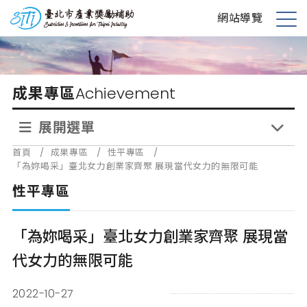
跳
台北市產業獎勵補助
網站導覽
到
展
主
開
要
選
內
單
成果專區
Achievement
容
展開選單
首頁
/
成果專區
/
性平專區
/
「為妳喝采」臺北女力創業家齊聚 展現當代女力的無限可能
性平專區
「為妳喝采」臺北女力創業家齊聚 展現當
代女力的無限可能
2022-10-27