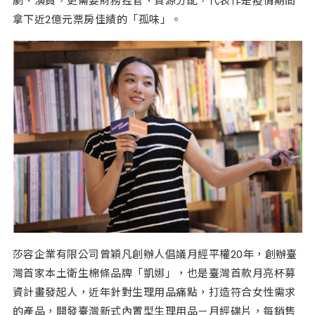
劇、演員，更需要財務控管、資源分配，代表作是疫情期間
拿下近2億元票房佳績的「孤味」。
莎容企業有限公司曾穎凡創辦人倡議月經平權20年，創辦臺
灣首家本土衛生棉條品牌「凱娜」，也是臺灣首款月亮杯募
資計畫發起人，近年針對生理用品痛點，打造符合女性需求
的產品，開發臺灣新式內置型生理用品－月經碟片，每銷售