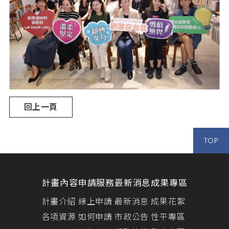
回上一頁
TOP
計畫內容
申請服務
最新消息
成果專區
計畫介紹
線上申請
最新消息
成果花絮
各項資源
如何申請
市政公告
性平專區