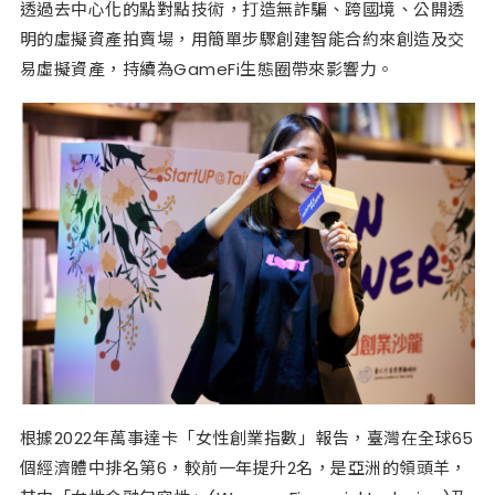
透過去中心化的點對點技術，打造無詐騙、跨國境、公開透
明的虛擬資產拍賣場，用簡單步驟創建智能合約來創造及交
易虛擬資產，持續為GameFi生態圈帶來影響力。
根據2022年萬事達卡「女性創業指數」報告，臺灣在全球65
個經濟體中排名第6，較前一年提升2名，是亞洲的領頭羊，