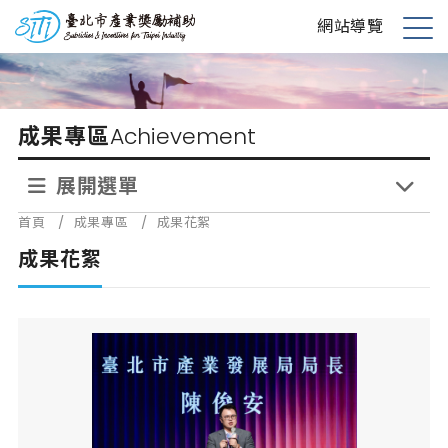
跳
台北市產業獎勵補助
網站導覽
到
展
主
開
要
選
內
單
成果專區
Achievement
容
展開選單
首頁
/
成果專區
/
成果花絮
成果花絮