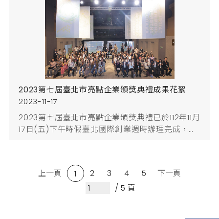
與天使投資人參與，搭建新創與投資方交流媒合平
台。莊玫紅主任秘書致詞時表示，臺北市政府有著
全國縣市政府中最完善多元的資源，其中自100年
開辦迄今的...
2023第七屆臺北市亮點企業頒獎典禮成果花絮
2023-11-17
2023第七屆臺北市亮點企業頒獎典禮已於112年11月
17日(五)下午時假臺北國際創業週時辦理完成，邀
約歷屆得獎企業、獲補助之臺北創業家以及臺北市
創新生態系夥伴共115人與會，活動成功舉辦，迴
響十分熱烈112/11/17日於三創生活園區5樓
上一頁
2
3
4
5
下一頁
1
CLAPPER STUDIO舉辦完成，歷屆得獎企業、獲補
助之臺北創業家以及臺北市創新生態系夥伴共115
/ 5 頁
人與會林亦華副市長致詞，以及由由Chef Clean
鄭伊伶...