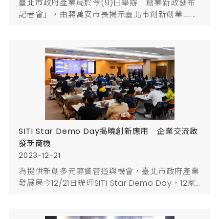
臺北市政府產業局於今(9)日舉辦「創業新政發布
記者會」，由蔣萬安市長揭示臺北市創新創業二大
新政策！「臺北市產業發展獎勵補助計畫」新增
「新創拔尖補助」支持潛力新創，三階段計畫最高
補助1,500萬元；另與台灣智慧雲端服務股份有限
公司簽署AI算力支持合作協議書，提供AI新創申請
30萬元的台灣AI雲平台免費算力資源。期盼透過與
民間協力扶植優秀新創團隊，打造臺北新創明日之
星。臺北市蔣萬安市長表示，創新創業是...
SITI Star Demo Day揭曉創新應用 企業交流啟
發新商機
2023-12-21
為提供新創多元募資管道與機會，臺北市政府產業
發展局今12/21日辦理SITI Star Demo Day，12家
具投資潛力之獲補助新創團隊登台發表，展示創新
成果包括AI應用、生物科技、LegalTech、IoT、
智能零售與潔淨科技等多元領域，並邀請多位創投