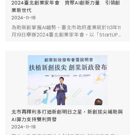
2024臺北創業家年會 齊聚AI創新力量 引領創
業新世代
2024-11-19
為助新創掌握AI趨勢，臺北市政府產業局於113年11
月19日舉辦2024臺北創業家年會，以「StartUP
Next Gen 聚焦臺北，以AI進化」為主軸，吸引超
過200位AI領域的專家、創業家及新創生態圈人士
共襄盛舉，一同探索AI技術帶來的機遇與挑戰，並
展望AI技術成為新創企業的驅動引擎，帶動臺灣新
創產業爆發性成長。臺北市政府俞振華副秘書長致
詞表示，AI產業具高度發展潛力，尤其是生成式AI
技術為...
北市再釋利多打造新創明日之星，新創拔尖補助與
AI算力支持雙利齊發
2024-11-19