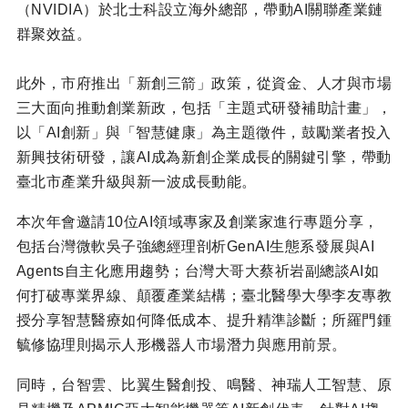
（
NVIDIA
）於北士科設立海外總部，帶動
AI
關聯產業鏈
群聚效益。
此外，市府推出「新創三箭」政策，從資金、人才與市場
三大面向推動創業新政，包括「主題式研發補助計畫」，
以「
AI
創新」與「智慧健康」為主題徵件，鼓勵業者投入
新興技術研發，讓
AI
成為新創企業成長的關鍵引擎，帶動
臺北市產業升級與新一波成長動能。
本次年會邀請
10
位
AI
領域專家及創業家進行專題分享，
包括台灣微軟吳子強總經理剖析
GenAI
生態系發展與
AI
Agents
自主化應用趨勢；台灣大哥大蔡祈岩副總談
AI
如
何打破專業界線、顛覆產業結構；臺北醫學大學李友專教
授分享智慧醫療如何降低成本、提升精準診斷；所羅門鍾
毓修協理則揭示人形機器人市場潛力與應用前景。
同時，台智雲、比翼生醫創投、鳴醫、神瑞人工智慧、原