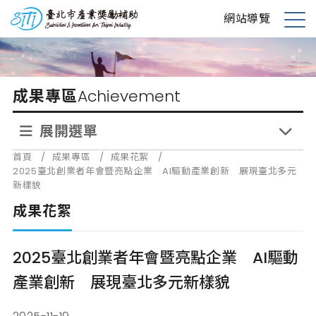
跳
台北市產業獎勵補助
網站導覽
到
展
主
開
要
選
內
單
成果專區
Achievement
容
展開選單
首頁
/
成果專區
/
成果花絮
/
2025臺北創業者年會暨亮點企業 AI驅動產業創新 展現臺北多元
新樣貌
成果花絮
2025臺北創業者年會暨亮點企業 AI驅動
產業創新 展現臺北多元新樣貌