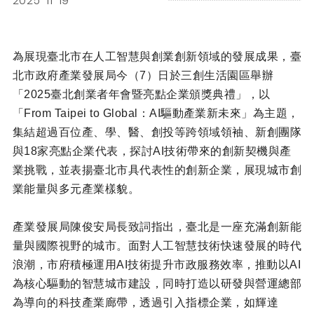
2025-11-19
為展現臺北市在人工智慧與創業創新領域的發展成果，臺
北市政府產業發展局今（
7
）日於三創生活園區舉辦
「
2025
臺北創業者年會暨亮點企業頒獎典禮」，以
「
From Taipei to Global
：
AI
驅動產業新未來」為主題，
集結超過百位產、學、醫、創投等跨領域領袖、新創團隊
與
18
家亮點企業代表，探討
AI
技術帶來的創新契機與產
業挑戰，並表揚臺北市具代表性的創新企業，展現城市創
業能量與多元產業樣貌。
產業發展局陳俊安局長致詞指出，臺北是一座充滿創新能
量與國際視野的城市。面對人工智慧技術快速發展的時代
浪潮，市府積極運用
AI
技術提升市政服務效率，推動以
AI
為核心驅動的智慧城市建設，同時打造以研發與營運總部
為導向的科技產業廊帶，透過引入指標企業，如輝達