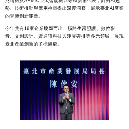
見精機及
APMIC
亞太智能機器等
AI
新創代表，針對
AI
趨
勢、技術推動與應用挑戰提出深度洞察，展示臺北
AI
產業
的豐沛創新能量。
今年共有
18
家企業脫穎而出，橫跨生醫照護、數位影
音、文創設計、資通訊科技與淨零碳排等多元領域，展現
臺北產業創新的多樣風貌。