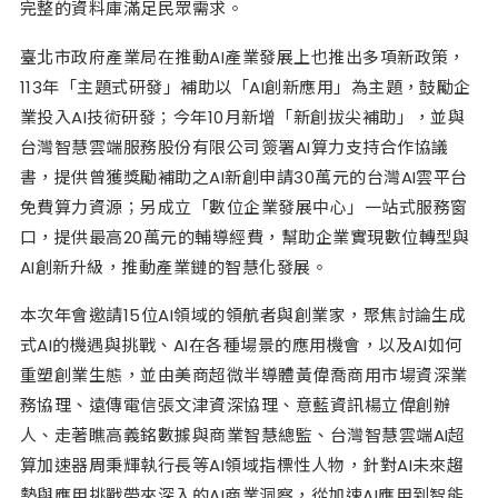
完整的資料庫滿足民眾需求。
臺北市政府產業局在推動AI產業發展上也推出多項新政策，
113年「主題式研發」補助以「AI創新應用」為主題，鼓勵企
業投入AI技術研發；今年10月新增「新創拔尖補助」，並與
台灣智慧雲端服務股份有限公司簽署AI算力支持合作協議
書，提供曾獲獎勵補助之AI新創申請30萬元的台灣AI雲平台
免費算力資源；另成立「數位企業發展中心」一站式服務窗
口，提供最高20萬元的輔導經費，幫助企業實現數位轉型與
AI創新升級，推動產業鏈的智慧化發展。
本次年會邀請15位AI領域的領航者與創業家，聚焦討論生成
式AI的機遇與挑戰、AI在各種場景的應用機會，以及AI如何
重塑創業生態，並由美商超微半導體黃偉喬商用市場資深業
務協理、遠傳電信張文津資深協理、意藍資訊楊立偉創辦
人、走著瞧高義銘數據與商業智慧總監、台灣智慧雲端AI超
算加速器周秉輝執行長等AI領域指標性人物，針對AI未來趨
勢與應用挑戰帶來深入的AI商業洞察，從加速AI應用到智能