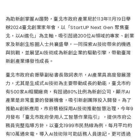
為助新創掌握AI趨勢，臺北市政府產業局於113年11月19日舉
辦2024臺北創業家年會，以「StartUP Next Gen 聚焦臺
北，以AI進化」為主軸，吸引超過200位AI領域的專家、創業
家及新創生態圈人士共襄盛舉，一同探索AI技術帶來的機遇
與挑戰，並展望AI技術成為新創企業的驅動引擎，帶動臺灣
新創產業爆發性成長。
臺北市政府俞振華副秘書長致詞表示，AI產業具高度發展潛
力，尤其是生成式AI技術為主要帶動成長的動能，臺北市約
有500家AI相關廠商，有超過80%比例為新創公司，顯示AI
產業是非常重要的發展機會，吸引新創團隊投入開發。為了
推動AI創新應用，市府積極採用AI技術推動智慧治理，今年9
月發布「臺北市政府使用人工智慧作業指引」，提供市府公
務員完整指導方針，以臺北1999市民熱線為例，每月平均約
有10萬通來電，導入AI技術除可助話務人員速記，更可透過