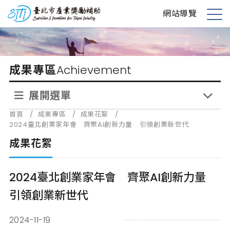
跳
台北市產業獎勵補助
網站導覽
到
展
主
開
要
選
內
單
成果專區
Achievement
容
展開選單
首頁
/
成果專區
/
成果花絮
/
2024臺北創業家年會 齊聚AI創新力量 引領創業新世代
成果花絮
2024臺北創業家年會 齊聚AI創新力量
引領創業新世代
2024-11-19