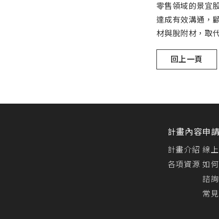
零售領域的景宜
達成有效溝通，
材與脫附材，取
回上一頁
計畫內容
申
計畫介紹
線上
各項資源
如何
諮詢
常見