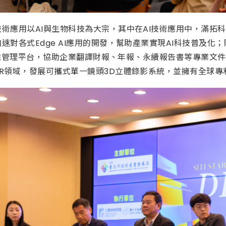
應用以AI與生物科技為大宗，其中在AI技術應用中，滿拓科技擁有世界領先
速對各式Edge AI應用的開發，幫助產業實現AI科技普及化；
企業知識管理平台，協助企業翻譯財報、年報、永續報告書等專業
R領域，發展可攜式單一鏡頭3D立體錄影系統，並擁有全球專利