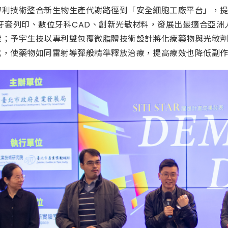
專利技術整合新生物生產代謝路徑到「安全細胞工廠平台」，
牙套列印、數位牙科CAD、創新光敏材料，發展出最適合亞洲
案；予宇生技以專利雙包覆微脂體技術設計將化療藥物與光敏
式，使藥物如同雷射導彈般精準釋放治療，提高療效也降低副