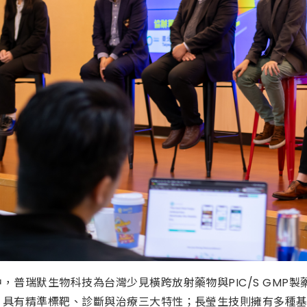
，普瑞默生物科技為台灣少見橫跨放射藥物與PIC/S GMP
，具有精準標靶、診斷與治療三大特性；長瑩生技則擁有多種