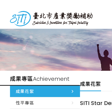
跳
到
台北市產業獎勵補助
主
要
內
容
成果專區
Achievement
成果花絮
成果花絮
SITI St
性平專區