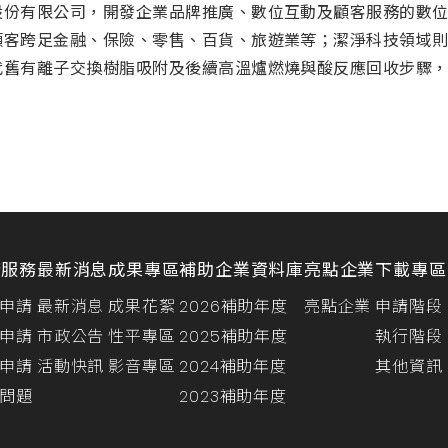
股份有限公司，開發企業品牌推廣、數位互動及顧客服務的數位
顧客跨足金融、保險、零售、百貨、旅遊業等；潔淨科技領域
代舊有離子交換樹脂吸附及後續高溫爐燃燒與酸反應回收步驟
請服務
最新消息
成果專區
補助企業資料庫
亮點企業
下載專區
申請
最新消息
成果花絮
2026補助年度
亮點企業
申請階段
申請
市政公告
性平專區
2025補助年度
執行階段
申請
活動快訊
影音專區
2024補助年度
其他資訊
問題
2023補助年度