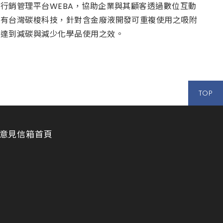
行銷管理平台WEBA，協助企業與其顧客透過數位互動
則有台灣碳梭科技，針對含金廢液開發可重複使用之吸附
，達到減碳與減少化學品使用之效。
TOP
意見信箱
首頁