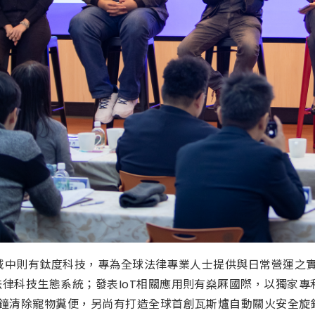
ch領域中則有鈦度科技，專為全球法律專業人士提供與日常營運
律科技生態系統；發表IoT相關應用則有燊厤國際，以獨家專
鐘清除寵物糞便，另尚有打造全球首創瓦斯爐自動關火安全旋鈕