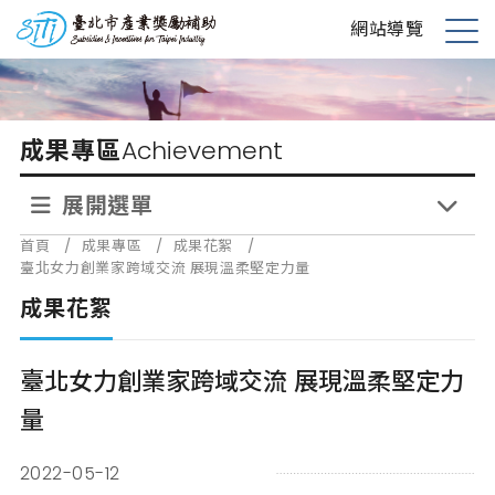
跳
台北市產業獎勵補助
網站導覽
到
展
主
開
要
選
內
單
成果專區
Achievement
容
展開選單
首頁
/
成果專區
/
成果花絮
/
臺北女力創業家跨域交流 展現溫柔堅定力量
成果花絮
臺北女力創業家跨域交流 展現溫柔堅定力
量
2022-05-12