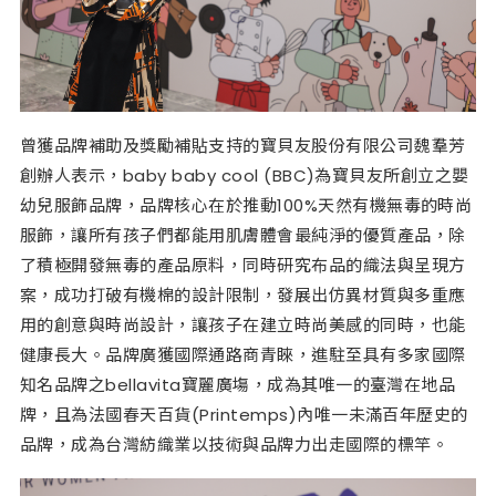
曾獲品牌補助及獎勵補貼支持的寶貝友股份有限公司魏羣芳
創辦人表示，baby baby cool (BBC)為寶貝友所創立之嬰
幼兒服飾品牌，品牌核心在於推動100%天然有機無毒的時尚
服飾，讓所有孩子們都能用肌膚體會最純淨的優質產品，除
了積極開發無毒的產品原料，同時研究布品的織法與呈現方
案，成功打破有機棉的設計限制，發展出仿異材質與多重應
用的創意與時尚設計，讓孩子在建立時尚美感的同時，也能
健康長大。品牌廣獲國際通路商青睞，進駐至具有多家國際
知名品牌之bellavita寶麗廣塲，成為其唯一的臺灣在地品
牌，且為法國春天百貨(Printemps)內唯一未滿百年歷史的
品牌，成為台灣紡織業以技術與品牌力出走國際的標竿。