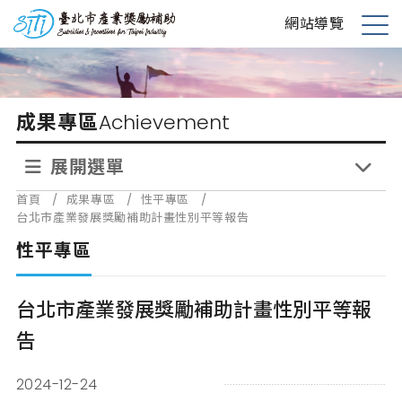
跳
台北市產業獎勵補助
網站導覽
到
展
主
開
要
選
內
單
成果專區
Achievement
容
展開選單
首頁
/
成果專區
/
性平專區
/
台北市產業發展獎勵補助計畫性別平等報告
性平專區
台北市產業發展獎勵補助計畫性別平等報
告
2024-12-24