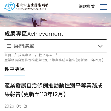
跳
台北市產業獎勵補助
網站導覽
到
展
主
開
要
選
內
單
成果專區
Achievement
容
展開選單
首頁
/
成果專區
/
性平專區
/
產業發展自治條例推動動性別平等業務成果報告(更新至113年12月)
性平專區
產業發展自治條例推動動性別平等業務成
果報告(更新至113年12月)
2025-05-21