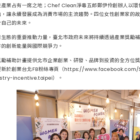
產業占有一席之地；Chef Clean淨毒五郎鄭伊伶創辦人
擔，讓永續發展成為消費市場的主流趨勢。四位女性創業家的
於自己的未來。
業生態的重要推動力量，臺北市政府未來將持續透過產業獎勵
市的創新能量與國際競爭力。
獎勵補助計畫提供北市企業創業、研發、品牌到投資的全方位
創業台北FB粉絲專頁（https://www.facebook.com
ry-incentive.taipei）。