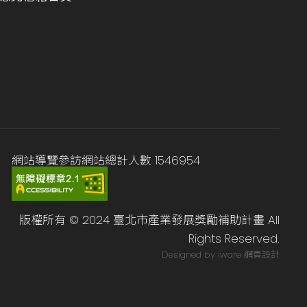
網站導覽
參訪網站總計人數
1546954
版權所有 © 2024 臺北市產業發展獎勵補助計畫 All
Rights Reserved.
Designed by iware
網頁設計