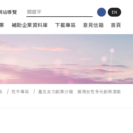
網站導覽
EN
業
補助企業資料庫
下載專區
意見信箱
首頁
區
/
性平專區
/
臺北女力創業沙龍 展現女性多元創新潛能