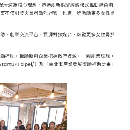
以環保清潔為核心理念，透過創新循環經濟模式推動綠色消
故事不僅引發與會者熱烈迴響，也進一步激勵更多女性勇
補助、創業交流平台、資源對接媒合，鼓勵更多女性勇於
獎勵補助，鼓勵新創企業把握政府資源，一圓創業理想，
/StartUPTaipei/）及「臺北市產業發展獎勵補助計畫」