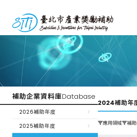
跳
到
台北市產業獎勵補助
主
要
內
容
補助企業資料庫
Database
2024補助年
2026補助年度
應用領域
補助
2025補助年度