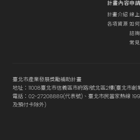
計畫內容
申
計畫介紹
線上
各項資源
如何
諮詢
常見
臺北市產業發展獎勵補助計畫
地址：11008臺北市信義區市府路1號北區2樓(臺北市創
電話：02-27208889(代表號)、臺北市民當家熱線 1
及預付卡除外)