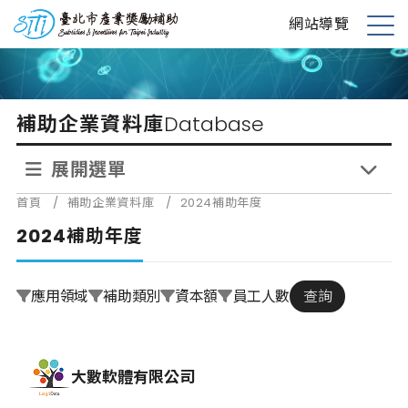
跳
台北市產業獎勵補助
網站導覽
到
展
主
開
要
選
內
單
補助企業資料庫
Database
容
展開選單
首頁
/
補助企業資料庫
/
2024補助年度
2024補助年度
應用領域
補助類別
資本額
員工人數
查詢
大數軟體有限公司