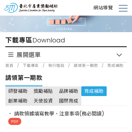
跳
台北市產業獎勵補助
網站導覽
到
展
主
開
要
選
內
單
下載專區
Download
容
展開選單
首頁
/
下載專區
/
執行階段
/
請領第一期款
/
育成補助
請領第一期款
研發補助
獎勵補貼
品牌補助
育成補助
創業補助
天使投資
國際育成
請款領據填寫教學、注意事項(務必閱讀)
PDF