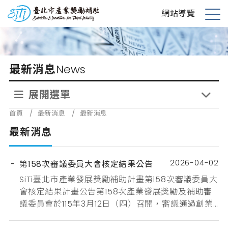
跳
台北市產業獎勵補助
網站導覽
到
展
主
開
要
選
內
單
最新消息
News
容
展開選單
首頁
/
最新消息
/
最新消息
最新消息
2026-04-02
第158次審議委員大會核定結果公告
SiTi臺北市產業發展獎勵補助計畫第158次審議委員大
會核定結果計畫公告第158次產業發展獎勵及補助審
議委員會於115年3月12日（四）召開，審議通過創業
補助1案、主題式研發計畫補助12案、研發計畫補助3