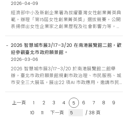
2026-04-09
經濟部中小及新創企業署為拔擢臺灣女性創業菁英典
範，辦理「第15屆女性創業菁英獎」選拔競賽，公開
表揚傑出女性企業家之創業歷程及社會影響力等，肯
定其對我國經貿之貢獻，並鼓舞更多女性投入創業活
動。 報名日期：即日至6月1日止，採線上免費報名，
2026 智慧城市展3/17–3/20 在南港展覽館二館，歡
報名連結：https://competition.sysme.org.tw/
迎參觀臺北市政府願景館。
計畫詳情：https://www.sme.gov.tw/women/聯
2026-03-06
絡窗口：女性創業菁...
2026 智慧城市展3/17–3/20 於南港展覽館二館舉
辦，臺北市政府願景館規劃市政治理、市民服務、城
市安全三大展區，展出22 項AI 市政應用，邀請市民
朋友一同走進展場，親身體驗智慧臺北的現在與未
來。
上一頁
1
2
3
4
6
7
8
9
5
10
11
下一頁
/ 38 頁