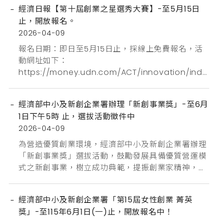
案，共計核定通過16件申請案，主題式研發計畫補助
經濟日報【第十屆創業之星選秀大賽】-至5月15日
新加坡商甯寶數位科技有限公司臺灣分公司城智科技
止，開放報名。
股份有限公司帷可策略股份有限公司奧創智慧股份有
2026-04-09
限公司大數軟體有限公司奇洱文創有限公司索力星球
股份有限公...
報名日期：即日至5月15日止，採線上免費報名，活
動網址如下：
https://money.udn.com/ACT/innovation/inde
x.html
經濟部中小及新創企業署辦理「新創事業獎」-至6月
1日下午5時 止，選拔活動徵件中
2026-04-09
為營造優質創業環境，經濟部中小及新創企業署辦理
「新創事業獎」選拔活動，鼓勵發展具備優質營運模
式之新創事業，樹立成功典範，提振創業家精神，以
帶動國內創新創業風氣。 參選組別分為：科技產業
組、創新傳產組、創新服務組。
經濟部中小及新創企業署「第15屆女性創業 菁英
獎」-至115年6月1日(一)止，開放報名中！