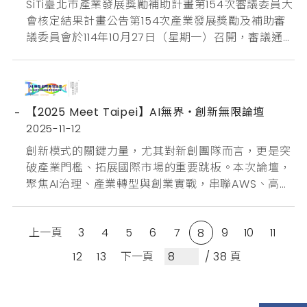
結果。展館以「智慧生活」、「永續健康」與「AI 驅
SiTi臺北市產業發展獎勵補助計畫第154次審議委員大
動」三大主題展區串聯，集結北市府獎補助與...
會核定結果計畫公告第154次產業發展獎勵及補助審
議委員會於114年10月27日（星期一）召開，審議通過
創業補助3案及研發補助3案及品牌補助3案，共計核
定通過9件申請案，總獎勵補助核定金額為1,810萬元
整，如下所示：創業計畫補助故事潮股份有限公司諾
歐科技股份有限公司晨躍國際股份有限公司研發計畫
【2025 Meet Taipei】AI無界・創新無限論壇
補助英屬開曼群島商福碳股份有限公司台灣分公司超
2025-11-12
創力股...
創新模式的關鍵力量，尤其對新創團隊而言，更是突
破產業門檻、拓展國際市場的重要跳板。本次論壇，
聚焦AI治理、產業轉型與創業實戰，串聯AWS、高通
等國際企業與創投專家，透過演講與交流，協助與會
者掌握最新趨勢並思考如何在AI風潮中，將創新構想
上一頁
3
4
5
6
7
9
10
11
轉化為具體行動，推動企業升級與產業轉型。 📌亮點
8
搶先看，創業者必知！產業巨頭的第一手觀點，帶你
12
13
下一頁
/ 38 頁
看見AI的真實影響力 ☁️ AWS 台灣暨香港企業銷售暨
策略方案 ...