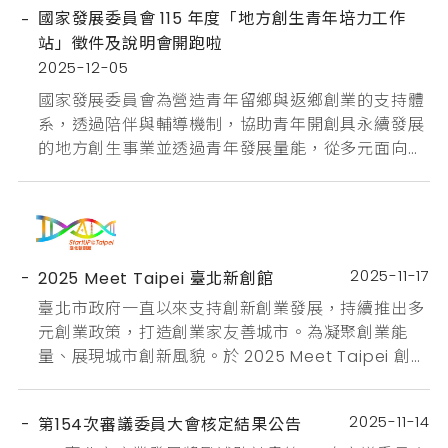
補助2案、研發補助7案及品牌補助3案，共計核定通
國家發展委員會 115 年度「地方創生青年培力工作
過9件申請案，總獎勵補助核定金額為2,579萬9,700
站」徵件及說明會開跑啦
元整，如下所示：創業計畫補助圭葆有限公司瑞和生
2025-12-05
醫股份有限公司研發計畫補助奇偶科...
國家發展委員會為營造青年留鄉與返鄉創業的支持體
系，透過陪伴與輔導機制，協助青年開創具永續發展
的地方創生事業並透過青年發展量能，從多元面向整
體強化地方在經濟、社會及文化層面之韌性補助建置
地方創生青年培力工作站115年度補助「地方創生青年
培力工作站」徵件報名系統連結：
https://tier.surveycake.biz/s/DVGnR主辦單位｜
國家發展委員會執行單位｜地方創生專案辦公室(財
2025-11-17
2025 Meet Taipei 臺北新創館
團法人台...
臺北市政府一直以來支持創新創業發展，持續推出多
元創業政策，打造創業家友善城市。為凝聚創業能
量、展現城市創新風貌。於 2025 Meet Taipei 創新
創業嘉年華期間，以「創業方程市－Taipei On
Top」為主題設置「臺北新創館」，分享創業成功並
2025-11-14
第154次審議委員大會核定結果公告
非偶然，而是政策 × 資源 × 產業 × 人才相乘的必然