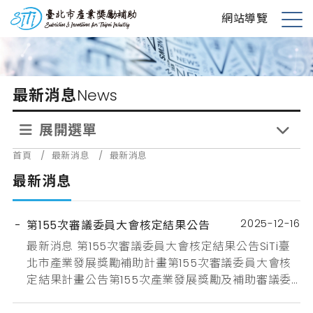
跳
台北市產業獎勵補助
網站導覽
到
展
主
開
要
選
內
單
最新消息
News
容
展開選單
首頁
/
最新消息
/
最新消息
最新消息
2025-12-16
第155次審議委員大會核定結果公告
最新消息 第155次審議委員大會核定結果公告SiTi臺
北市產業發展獎勵補助計畫第155次審議委員大會核
定結果計畫公告第155次產業發展獎勵及補助審議委
員會於114年11月27日（星期四）召開，審議通過創業