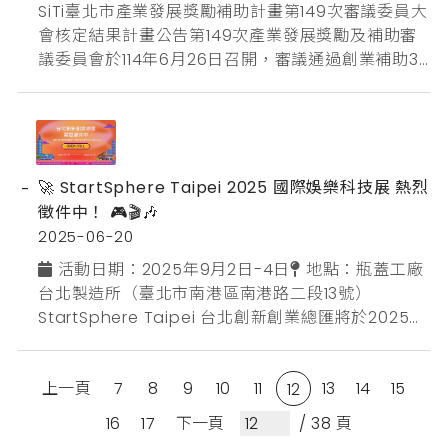
2025臺北市亮點企業選拔資訊為展現臺北市政府扶
SiTi臺北市產業發展獎勵補助計畫第149次審議委員大
植產業發展並表揚企業創新投資成果，臺北市政府產
會核定結果計畫公告第149次產業發展獎勵及補助審
業發展局自𝟮𝟬𝟭𝟰年舉辦...
議委員會於114年6月26日召開，審議通過創業補助3
案及研發補助6案及品牌補助1案，共計核定通過10件
申請案，總獎勵補助核定金額為1,735萬元整，如下所
示：創業計畫補助紅昕工作室路晰書股份有限公司競
合智數股份有限公司研發計畫補助岸下有限公司矽爾
先進股份有限公司雲鼎數位科技股份有限公司智安數
🚀 StartSphere Taipei 2025 國際娛樂科技展 熱烈
據科技...
徵件中！ 🎮🎬🎶
2025-06-20
📅 活動日期：2025年9月2日-4日📍 地點：瓶蓋工廠
台北製造所（臺北市南港區南港路二段13號）
StartSphere Taipei 台北創新創業總匯將於2025年
9月2日至9月4日盛大回歸！今年新增全新展區，匯
聚臺北市影視娛樂、遊戲與電競、音樂、文化與生活
上一頁
7
8
9
10
11
13
14
15
消費，以及互動體驗等領域，邀請臺北企業和工作
12
室，共同打造國際級交流盛會！三天活動預計吸引上
16
17
下一頁
/ 38 頁
千名民眾們參與，且還能有機會與6國25位全球文娛