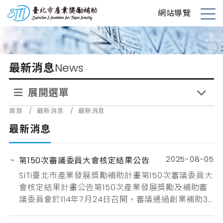
跳
台北市產業獎勵補助
網站導覽
到
展
主
開
要
選
內
單
最新消息
News
容
展開選單
首頁
/
最新消息
/
最新消息
最新消息
2025-08-05
第150次審議委員大會核定結果公告
SiTi臺北市產業發展獎勵補助計畫第150次審議委員大
會核定結果計畫公告第150次產業發展獎勵及補助審
議委員會於114年7月24日召開，審議通過創業補助3
案及研發補助4案及品牌補助1案及創新育成1案，共計