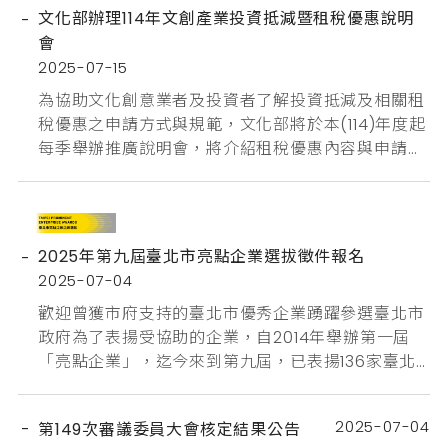
核定通過9件申請案，總獎勵補助核定金額為1.1億元
文化部辦理114年文創產業投資抵減暨租稅優惠說明
整，如下所示：創業計畫補助吉予貓股份有限公司湯
會
音有限公司貝比富冷凍食品有限公司研發計畫補助和
2025-07-15
氏科技有限公司山霧設計股份有限公司海之鑰生技股
份有限公...
為協助文化創意業者及投資者了解投資抵減及相關租
稅優惠之申請方式與規範，文化部將於本(114)年度起
每季舉辦推廣說明會，將介紹租稅優惠內容與申請方
式、作業流程與常見問題說明等相關資訊，第三季第
一場說明會資訊如下：時間：114年8月28日(星期四)
下午1時至3時地點：臺中市大墩文化中心-視聽放映
室（臺中市西區英才路600號B1）報名連結： 文化部
2025年第九屆臺北市亮點企業選拔徵件報名
114年文創產業投資抵減暨租稅優惠說明會報名頁面
2025-07-04
（另開新...
歡迎曾獲市府支持的臺北市優秀企業踴躍參選臺北市
政府為了表揚受協助的企業，自2014年舉辦第一屆
「亮點企業」，迄今來到第九屆，已表揚136家臺北
市優異企業，展現臺北創業家的卓越成績！2025第
九屆臺北市亮點企業選拔正在受理申請，歡迎符合資
2025-07-04
第149次審議委員大會核定結果公告
格的朋友參與本屆選拔！▍有關 臺北市亮點企業👉