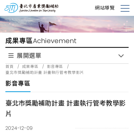
跳
台北市產業獎勵補助
網站導覽
到
展
主
開
要
選
內
單
成果專區
Achievement
容
展開選單
首頁
/
成果專區
/
影音專區
/
臺北市獎勵補助計畫 計畫執行管考教學影片
影音專區
臺北市獎勵補助計畫 計畫執行管考教學影
片
2024-12-09