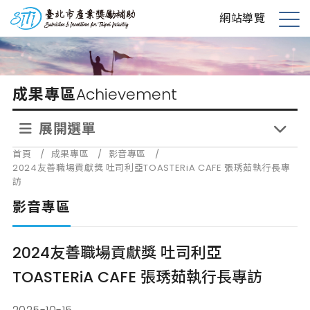
跳
台北市產業獎勵補助
網站導覽
到
展
主
開
要
選
內
單
成果專區
Achievement
容
展開選單
首頁
/
成果專區
/
影音專區
/
2024友善職場貢獻獎 吐司利亞TOASTERiA CAFE 張琇茹執行長專
訪
影音專區
2024友善職場貢獻獎 吐司利亞
TOASTERiA CAFE 張琇茹執行長專訪