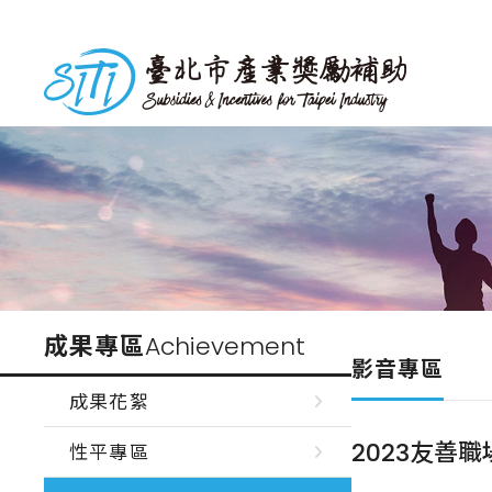
跳
到
台北市產業獎勵補助
主
要
內
容
成果專區
Achievement
影音專區
成果花絮
2023友善職
性平專區