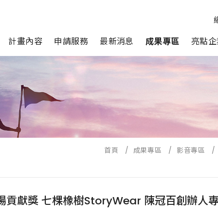
計畫內容
申請服務
最新消息
成果專區
亮點企
首頁
/
成果專區
/
影音專區
/
場貢獻獎 七棵橡樹StoryWear 陳冠百創辦人