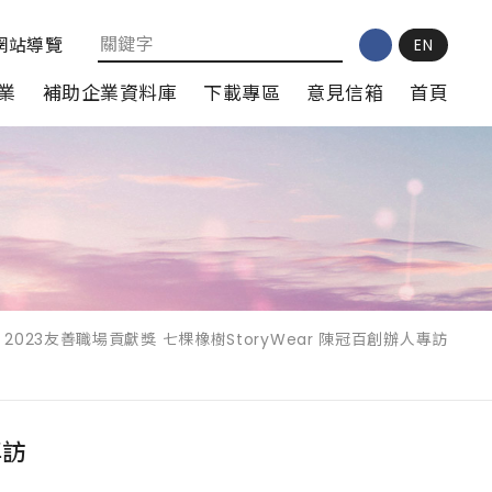
網站導覽
EN
業
補助企業資料庫
下載專區
意見信箱
首頁
2023友善職場貢獻獎 七棵橡樹StoryWear 陳冠百創辦人專訪
專訪