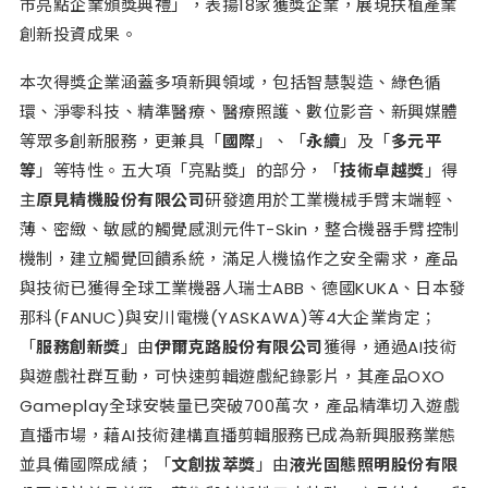
市亮點企業頒獎典禮」，表揚18家獲獎企業，展現扶植產業
創新投資成果。
本次得獎企業涵蓋多項新興領域，包括智慧製造、綠色循
環、淨零科技、精準醫療、醫療照護、數位影音、新興媒體
等眾多創新服務，更兼具「
國際
」、「
永續
」及「
多元平
等
」等特性。五大項「亮點獎」的部分，「
技術卓越獎
」得
主
原見精機股份有限公司
研發適用於工業機械手臂末端輕、
薄、密緻、敏感的觸覺感測元件T-Skin，整合機器手臂控制
機制，建立觸覺回饋系統，滿足人機協作之安全需求，產品
與技術已獲得全球工業機器人瑞士ABB、德國KUKA、日本發
那科(FANUC)與安川電機(YASKAWA)等4大企業肯定；
「
服務創新獎
」由
伊爾克路股份有限公司
獲得，通過AI技術
與遊戲社群互動，可快速剪輯遊戲紀錄影片，其產品OXO
Gameplay全球安裝量已突破700萬次，產品精準切入遊戲
直播市場，藉AI技術建構直播剪輯服務已成為新興服務業態
並具備國際成績；「
文創拔萃獎
」由
液光固態照明股份有限