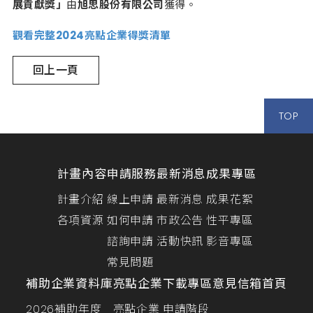
展貢獻獎」
由
旭思股份有限公司
獲得。
觀看完整2024亮點企業得獎清單
回上一頁
TOP
計畫內容
申請服務
最新消息
成果專區
計畫介紹
線上申請
最新消息
成果花絮
各項資源
如何申請
市政公告
性平專區
諮詢申請
活動快訊
影音專區
常見問題
補助企業資料庫
亮點企業
下載專區
意見信箱
首頁
2026補助年度
亮點企業
申請階段