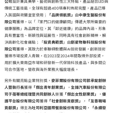
公司
設計兼具美學、藝術與創新性三大特點，產品結合LED與
傳統工藝技能，全球有超過400項專利佈局完整，產品已導
入英國與荷蘭皇室使用；
「品牌領航獎」
由
中康生醫股份有
限公司
獲得，以「『家門口的健康顧問』傳遞大眾所需要的
健康服務」為品牌定位，其「鄰近健康」的品牌內涵、形象
具有豐富性、新穎性與延展性，同時具有社會創新精神，解
決高齡化社會痛點；「
投資典範獎
」由
創星物聯科技股份有
限公司
獲得，其致力於車聯網軟體與AI技術發展，創新技術
獲得市場投資人青睞，在2023至2024年間取得外部投資，
用於擴大東南亞市場和研發新一代保險科技產品，與多間公
司合作落地，營收與海外業務大幅度增長。
另外有關亮點企業特別獎，
麥菲爾股份有限公司郭承錠創辦
人暨執行長
獲得
「傑出青年創業獎」
，
全鋒汽車股份有限公
司于蓓蒂總經理暨共同創辦人
榮獲
「傑出女性創業獎」
，
優
護平台股份有限公司
獲得
「社會創新貢獻獎」
，
「友善職場
貢獻獎」
得主為
吐司利亞國際餐飲股份有限公司
，
「永續發