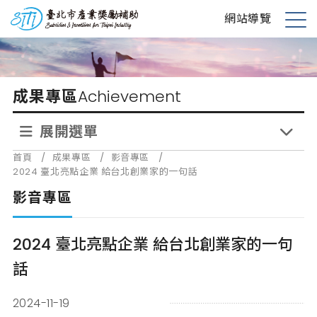
跳
台北市產業獎勵補助
網站導覽
到
展
主
開
要
選
內
單
成果專區
Achievement
容
展開選單
首頁
/
成果專區
/
影音專區
/
2024 臺北亮點企業 給台北創業家的一句話
影音專區
2024 臺北亮點企業 給台北創業家的一句
話
2024-11-19