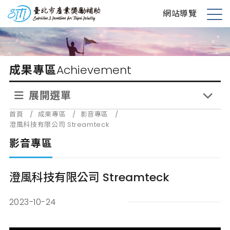
跳
台北市產業獎勵補助
網站導覽
到
展
主
開
要
選
內
單
成果專區
Achievement
容
展開選單
首頁
/
成果專區
/
影音專區
/
澄風科技有限公司 Streamteck
影音專區
澄風科技有限公司 Streamteck
2023-10-24