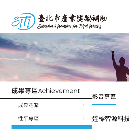
跳
到
台北市產業獎勵補助
主
要
內
容
成果專區
Achievement
影音專區
成果花絮
達標智源科技股份有
性平專區