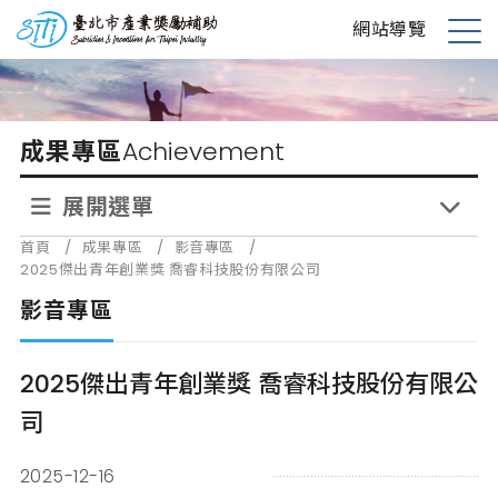
跳
台北市產業獎勵補助
網站導覽
到
展
主
開
要
選
內
單
成果專區
Achievement
容
展開選單
首頁
/
成果專區
/
影音專區
/
2025傑出青年創業獎 喬睿科技股份有限公司
影音專區
2025傑出青年創業獎 喬睿科技股份有限公
司
2025-12-16