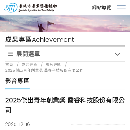
跳
台北市產業獎勵補助
網站導覽
到
展
主
開
要
選
內
單
成果專區
Achievement
容
展開選單
首頁
/
成果專區
/
影音專區
/
2025傑出青年創業獎 喬睿科技股份有限公司
影音專區
2025傑出青年創業獎 喬睿科技股份有限公
司
2025-12-16