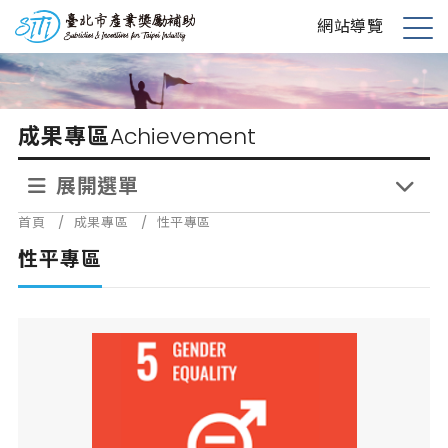
跳
台北市產業獎勵補助
網站導覽
到
展
主
開
要
選
內
單
成果專區
Achievement
容
展開選單
首頁
/
成果專區
/
性平專區
性平專區