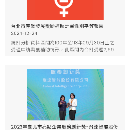
台北市產業發展獎勵補助計畫性別平等報告
2024-12-24
統計分析資料區間為100年至113年09月30日止之
受理申請與獲補助情形，此區間內合計受理7,693
件申請案，整體女性創家家有1,837案，將近
1/4(占總申請案24%)、男性創業家有5,856案(占
76%)。再細分從各補助類別來看，研發補助申請
案合計2,997案，為所有申請類別中最大宗，但其
中女性創業家占比僅18%，相較於其他各項獎勵補
貼、品牌補助、創業補助及育成補助等類別，研發
補助申請案負責人...
2023年臺北市亮點企業服務創新獎-飛達智能股份