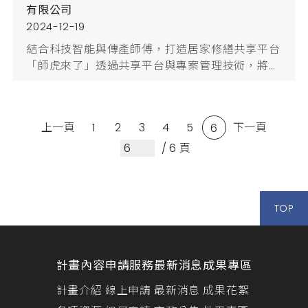
有限公司
2024-12-19
結合科技智能與傳產師傅，打造居家修繕共享平台
「師虎來了」透過共享平台與專案管理技術，將數
十年來人工經營的模式轉換由科技數位帶領的專業
技術產業，實現傳統修繕產業的數位轉型。透過共
享平台與專案管理技術，實現傳統修繕產業的數位
上一頁
1
2
3
4
5
下一頁
6
轉型，將數十年來人工經營的模式轉換為科技數位
帶領的專業技術產業。上線二年完成9,000件民眾
/ 6 頁
修繕，協助980家工程行、設計師、師傅等族群。
吸引上市櫃公司及國發基金入股投資。短期已進...
TOP
計畫內容
申請服務
最新消息
成果專區
計畫介紹
線上申請
最新消息
成果花絮