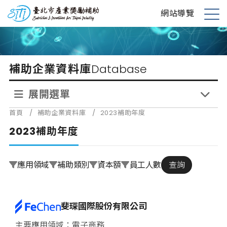
跳
台北市產業獎勵補助
網站導覽
到
展
主
開
要
選
內
單
補助企業資料庫
Database
容
展開選單
首頁
/
補助企業資料庫
/
2023補助年度
2023補助年度
應用領域
補助類別
資本額
員工人數
查詢
斐琛國際股份有限公司
電子商務