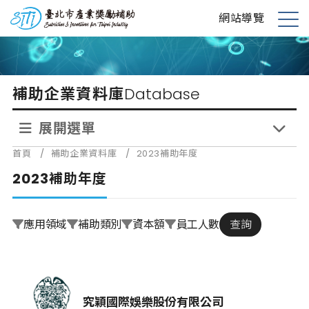
跳
台北市產業獎勵補助
網站導覽
到
展
主
開
要
選
內
單
補助企業資料庫
Database
容
展開選單
首頁
/
補助企業資料庫
/
2023補助年度
2023補助年度
應用領域
補助類別
資本額
員工人數
查詢
究穎國際娛樂股份有限公司