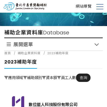
跳
台北市產業獎勵補助
網站導覽
到
展
主
開
要
選
內
單
補助企業資料庫
Database
容
展開選單
首頁
/
補助企業資料庫
/
2023補助年度
2023補助年度
應用領域
補助類別
資本額
員工人數
查詢
數位獵人科技股份有限公司