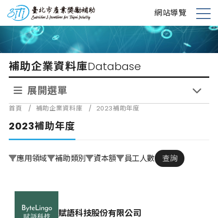
跳
台北市產業獎勵補助
網站導覽
到
展
主
開
要
選
內
單
補助企業資料庫
Database
容
展開選單
首頁
/
補助企業資料庫
/
2023補助年度
2023補助年度
應用領域
補助類別
資本額
員工人數
查詢
賦語科技股份有限公司