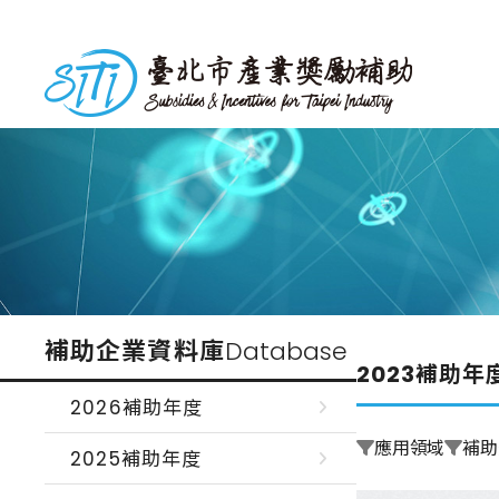
跳
到
台北市產業獎勵補助
主
要
內
容
補助企業資料庫
Database
2023補助年
2026補助年度
應用領域
補助
2025補助年度