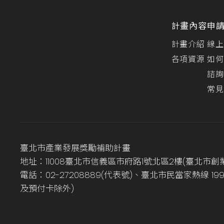
計畫內容
申
計畫介紹
線上
各項資源
如何
諮詢
常見
臺北市產業發展獎勵補助計畫
地址：11008臺北市信義區市府路1號北區2樓(臺北市創
電話：02-27208889(代表號)、臺北市民當家熱線 1
及預付卡除外)