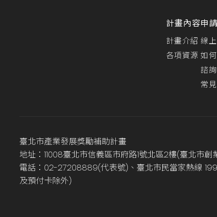
計畫內容
申
計畫介紹
線上
各項資源
如何
諮詢
常見
臺北市產業發展獎勵補助計畫
地址：11008臺北市信義區市府路1號北區2樓(臺北市創
電話：02-27208889(代表號)、臺北市民當家熱線 1
及預付卡除外)