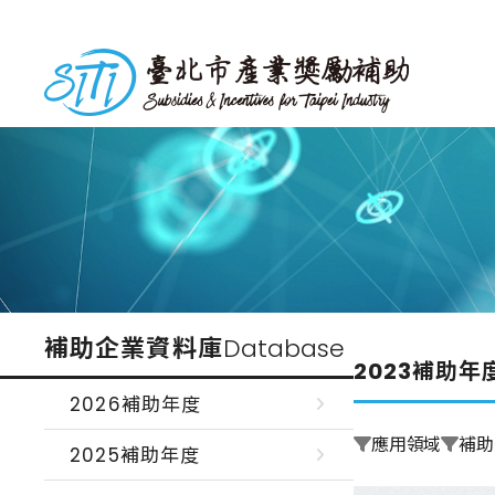
跳
到
台北市產業獎勵補助
主
要
內
容
補助企業資料庫
Database
2023補助年
2026補助年度
應用領域
補助
2025補助年度