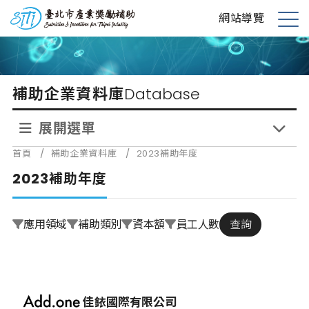
跳
台北市產業獎勵補助
網站導覽
到
展
主
開
要
選
內
單
補助企業資料庫
Database
容
展開選單
首頁
/
補助企業資料庫
/
2023補助年度
2023補助年度
應用領域
補助類別
資本額
員工人數
查詢
佳銥國際有限公司