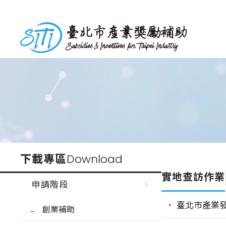
跳
到
台北市產業獎勵補助
主
要
內
容
下載專區
Download
實地查訪作業
申請階段
臺北市產業
創業補助