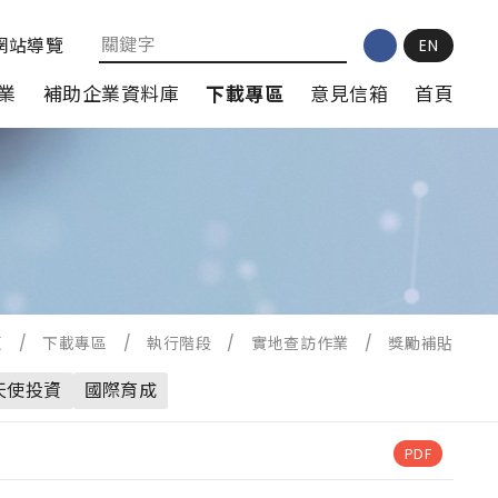
網站導覽
EN
業
補助企業資料庫
下載專區
意見信箱
首頁
頁
/
下載專區
/
執行階段
/
實地查訪作業
/
獎勵補貼
天使投資
國際育成
PDF