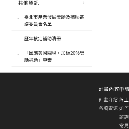
其他資訊
臺北市產業發展獎勵及補助審
議委員會名單
歷年核定補助清冊
「因應美國關稅，加碼20%獎
勵補助」專案
計畫內容
申
計畫介紹
線上
各項資源
如何
諮詢
常見