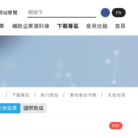
網站導覽
EN
業
補助企業資料庫
下載專區
意見信箱
首頁
頁
/
下載專區
/
執行階段
/
實地查訪作業
/
天使投資
天使投資
國際育成
PDF