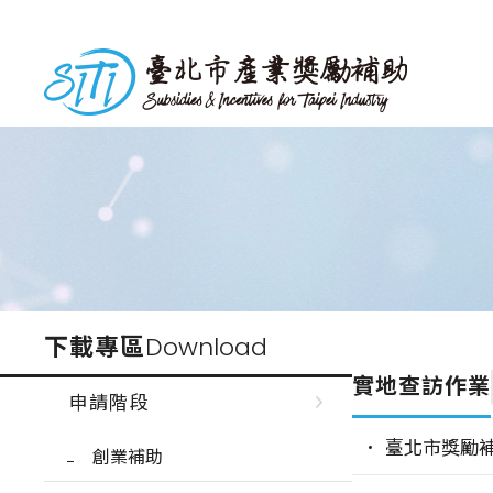
跳
到
台北市產業獎勵補助
主
要
內
容
下載專區
Download
實地查訪作業
申請階段
臺北市獎勵
創業補助