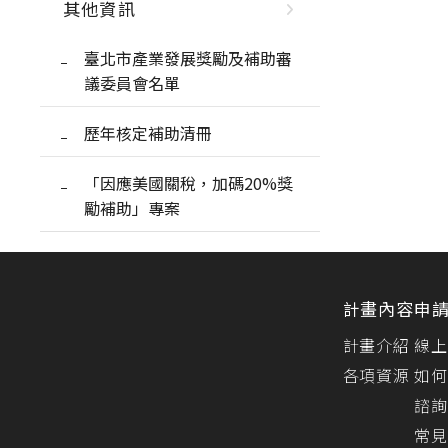
其他資訊
臺北市產業發展獎勵及補助審
議委員會名單
歷年核定補助清冊
「因應美國關稅，加碼20%獎
勵補助」專案
計畫內容
申
計畫介紹
線上
各項資源
如何
諮詢
常見