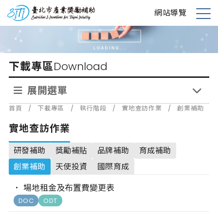
跳
台北市產業獎勵補助
網站導覽
到
展
主
開
要
選
內
單
下載專區
Download
容
展開選單
首頁
/
下載專區
/
執行階段
/
實地查訪作業
/
創業補助
實地查訪作業
研發補助
獎勵補貼
品牌補助
育成補助
創業補助
天使投資
國際育成
場地租金及布置費變更表
DOC
ODT