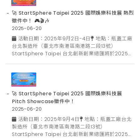
合智數股份有限公司研發計畫補助岸下有限公司矽爾
先進股份有限公司雲鼎數位科技股份有限公司智安數
🚀 StartSphere Taipei 2025 國際娛樂科技展 熱烈
據科技...
徵件中！ 🎮🎬🎶
2025-06-20
📅 活動日期：2025年9月2日-4日📍 地點：瓶蓋工廠
台北製造所（臺北市南港區南港路二段13號）
StartSphere Taipei 台北創新創業總匯將於2025年
9月2日至9月4日盛大回歸！今年新增全新展區，匯
聚臺北市影視娛樂、遊戲與電競、音樂、文化與生活
消費，以及互動體驗等領域，邀請臺北企業和工作
室，共同打造國際級交流盛會！三天活動預計吸引上
千名民眾們參與，且還能有機會與6國25位全球文娛
🚀 StartSphere Taipei 2025 國際娛樂科技展
產...
Pitch Showcase徵件中！
2025-06-20
📅 活動日期：2025年9月4日📍 地點：瓶蓋工廠台北
製造所（臺北市南港區南港路二段13號）
StartSphere Taipei 台北創新創業總匯將於2025年