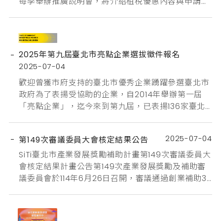
每季舉辦推廣說明會，將介紹租稅優惠內容與申請方
式、作業流程與常見問題說明等相關資訊，第三季第
一場說明會資訊如下：時間：114年8月28日(星期四)
下午1時至3時地點：臺中市大墩文化中心-視聽放映
室（臺中市西區英才路600號B1）報名連結： 文化部
2025年第九屆臺北市亮點企業選拔徵件報名
114年文創產業投資抵減暨租稅優惠說明會報名頁面
2025-07-04
（另開新...
歡迎曾獲市府支持的臺北市優秀企業踴躍參選臺北市
政府為了表揚受協助的企業，自2014年舉辦第一屆
「亮點企業」，迄今來到第九屆，已表揚136家臺北
市優異企業，展現臺北創業家的卓越成績！2025第
九屆臺北市亮點企業選拔正在受理申請，歡迎符合資
2025-07-04
第149次審議委員大會核定結果公告
格的朋友參與本屆選拔！▍有關 臺北市亮點企業👉
2025臺北市亮點企業選拔資訊為展現臺北市政府扶
SiTi臺北市產業發展獎勵補助計畫第149次審議委員大
植產業發展並表揚企業創新投資成果，臺北市政府產
會核定結果計畫公告第149次產業發展獎勵及補助審
業發展局自𝟮𝟬𝟭𝟰年舉辦...
議委員會於114年6月26日召開，審議通過創業補助3
案及研發補助6案及品牌補助1案，共計核定通過10件
申請案，總獎勵補助核定金額為1,735萬元整，如下所
示：創業計畫補助紅昕工作室路晰書股份有限公司競