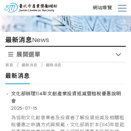
跳
台北市產業獎勵補助
網站導覽
到
展
主
開
要
選
內
單
最新消息
News
容
展開選單
首頁
/
最新消息
/
最新消息
最新消息
文化部辦理114年文創產業投資抵減暨租稅優惠說明
會
2025-07-15
為協助文化創意業者及投資者了解投資抵減及相關租
稅優惠之申請方式與規範，文化部將於本(114)年度起