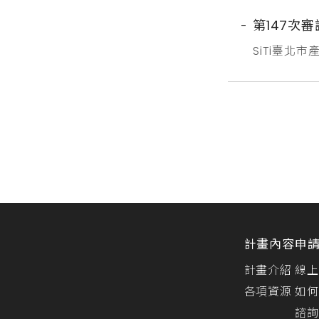
第147次
SiTi臺北
召開，審議通
整，如下所
國際有限公司
計畫內容
申
計畫介紹
線上
各項資源
如何
諮詢