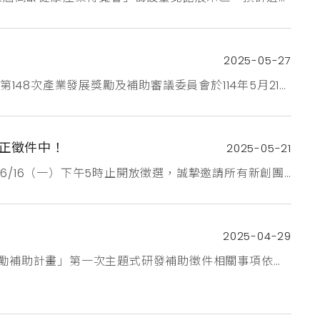
高齡健康需求趨勢之產品、服務或技術。自即日起開放受
，前往「第二屆高齡健康產業博覽會」公告網站敬邀各位先
2025-05-27
148次產業發展獎勵及補助審議委員會於114年5月21日
總獎勵補助核定金額為1,779萬元整，如下所示：創業
司藍耳朵股份有限公司大添生醫有限公司研發計畫補助
現正徵件中！
2025-05-21
6/16（一）下午5時止開放徵選，誠摯邀請所有新創團
錄中亮相，提供全國各大照護機構選購，快速提升您的
進步！申請詳情請見新創採購發展計畫網站
2025-04-29
獎勵補助計畫」第一次主題式研發補助徵件相關事項依
3款辦理一、徵件主題：智慧健康二、徵件內涵：為加速
人工智慧、生醫巨量資料處理與分析、第五代行動通訊
醫療或健康促進領域之創新解決方案...