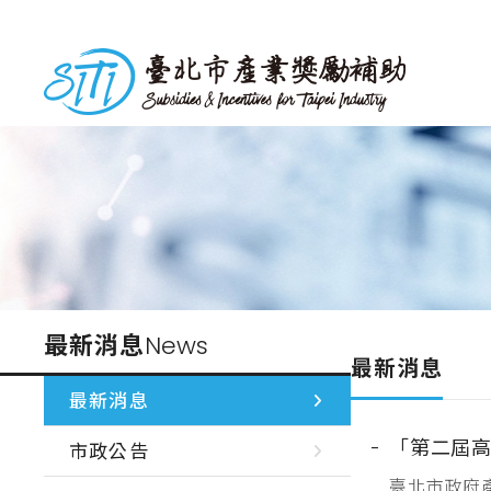
跳
到
台北市產業獎勵補助
主
要
內
容
最新消息
News
最新消息
最新消息
「第二屆
市政公告
臺北市政府