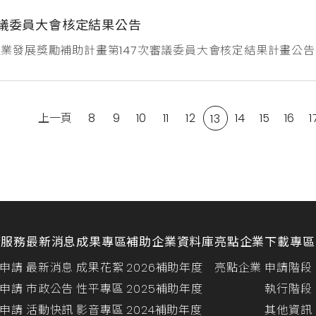
審議委員大會核定結果公告
市產業發展獎勵補助計畫第147次審議委員大會核定結果計畫公告
過創業補助6案、研發補助4案及品牌建立補助2案，共計核定通
示：創業計畫補助康斯特科技股份有限公司格林威治股份有限
元橋未來股份有限公司研發計畫...
上一頁
8
9
10
11
12
14
15
16
1
13
請服務
最新消息
成果專區
補助企業資料庫
亮點企業
下載專區
申請
最新消息
成果花絮
2026補助年度
亮點企業
申請階段
申請
市政公告
性平專區
2025補助年度
執行階段
申請
活動快訊
影音專區
2024補助年度
其他資訊