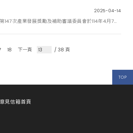
2025-04-14
第147次產業發展獎勵及補助審議委員會於114年4月7日
過12件申請案，總獎勵補助核定金額為1,898萬元
公司食集資訊股份有限公司穀雨採茶貿易有限公司瑞奧
7
18
下一頁
/ 38 頁
TOP
意見信箱
首頁