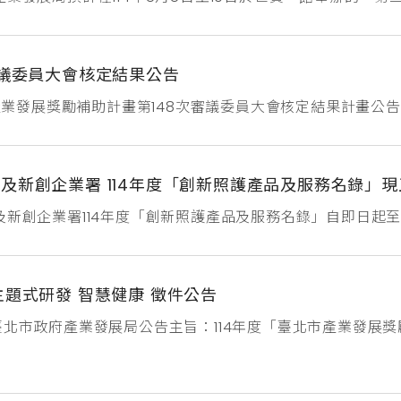
共襄盛舉，期望徵集本市優秀並具創新性廠商參加，展示符合
14年6月20日止，相關遴選原則及申請文件如局網公告附件
駐戶及會員參加本次展會，共襄盛舉。如...
審議委員大會核定結果公告
市產業發展獎勵補助計畫第148次審議委員大會核定結果計畫公告第
通過創業補助5案及研發補助5案，共計核定通過10件申請案，
康公式股份有限公司慧保科技股份有限公司笛雅奇科技有限公
司全項實業有限公司聲麥無線...
及新創企業署 114年度「創新照護產品及服務名錄」
及新創企業署114年度「創新照護產品及服務名錄」自即日起至
！被選中的新創產品與服務將在新創採購計畫官網上及電子名
並加速與照護機構的合作，讓我們共同推動照護產業的創新與
主題式研發 智慧健康 徵件公告
臺北市政府產業發展局公告主旨：114年度「臺北市產業發展
據：依據「臺北市產業發展研發補助申請須知」第5點第1項第
推動智慧醫療與健康照護領域之科技創新應用，鼓勵企業應用
技術及其在醫療物聯網應用等關鍵技術，開發高效、精準的智慧