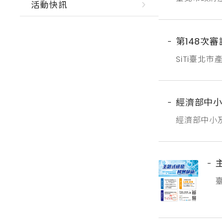
活動快訊
10家企業
理申請至1
進轉知所屬進
第148次
SiTi臺北
召開，審議
計畫補助健
雨文堂有限公
經濟部中小
經濟部中小
隊踴躍申請
市場曝光度