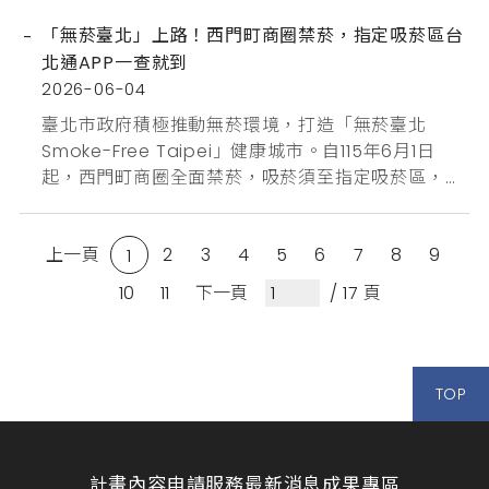
期間：115年7月1日～115年7月31日💰 補助對象與額度
「無菸臺北」上路！西門町商圈禁菸，指定吸菸區台
• 申請資格：具參展需求之臺北市工商團體及個別企
北通APP一查就到
業。• 補助金額：每單一單位至多可申請2案。o
2026-06-04
（一）個別廠商： 最高...
臺北市政府積極推動無菸環境，打造「無菸臺北
Smoke-Free Taipei」健康城市。自115年6月1日
起，西門町商圈全面禁菸，吸菸須至指定吸菸區，違
者最高處新臺幣1萬元罰鍰。商圈周邊設有指定吸菸
區，包括武昌街漢中街口、中華路峨眉街口、峨眉停
上一頁
2
3
4
5
6
7
8
9
車場及捷運西門站4號出口等處。民眾只要打開「台
1
北通APP」，點選服務功能「找地點」進入周邊服
10
11
下一頁
/ 17 頁
務，於搜尋欄輸入「指定吸菸區」，即可查詢附近指
定吸菸區位置並一鍵...
TOP
計畫內容
申請服務
最新消息
成果專區