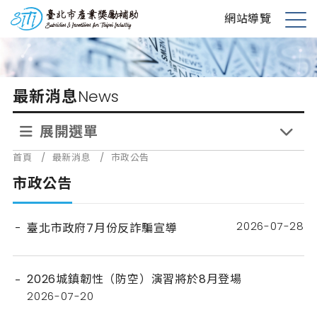
跳
台北市產業獎勵補助
網站導覽
到
展
主
開
要
選
內
單
最新消息
News
容
展開選單
首頁
/
最新消息
/
市政公告
市政公告
2026-07-28
臺北市政府7月份反詐騙宣導
2026城鎮韌性（防空）演習將於8月登場
2026-07-20