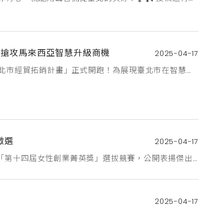
IDQBT5kFyqciuC00NUtCodA6l7aQBx2Pu6fCaGch9N
 搶攻馬來西亞智慧升級商機
2025-04-17
臺北市經貿拓銷計畫」正式開跑！為展現臺北市在智慧製
市企業組成「智慧臺北主題館」，參加6月23至25日
協助企業應對美國關稅衝擊，開拓多元市場，本次徵展
，歡迎臺北市企業踴躍報名
徵選
2025-04-17
「第十四屆女性創業菁英獎」選拔競賽，公開表揚傑出
貢獻，並鼓舞更多女性投入創業活動。報名時間：即日
ysme.org.tw/計畫詳情：
辦...
2025-04-17