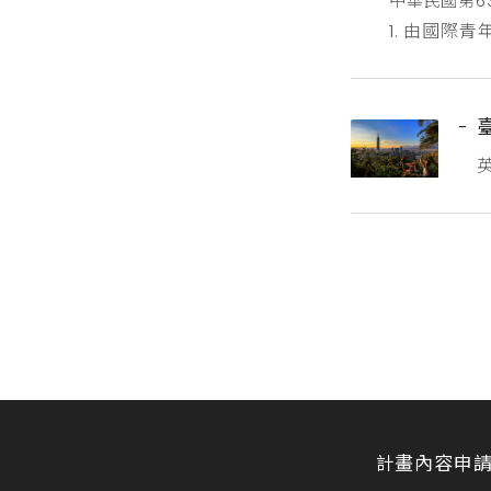
中華民國第6
1. 由國際
據本獎項十項類
https://
計畫內容
申