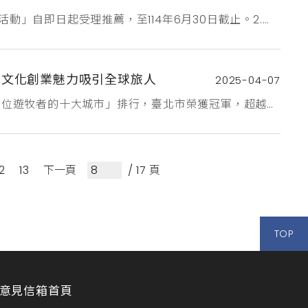
動」自即日起受理推薦，至114年6月30日截止。2.依
iwan.org.tw/。3.報名官網:
il：servicejci@gmail.com。
 文化創業魅力吸引全球旅人
2025-04-07
性數位遊牧者的十大城市」排行，臺北市榮獲冠軍，超越檳
工作者的首選。臺北市在多項指標表現亮眼，在對女性
然景點。臺北市政府觀光傳播局表示，臺北市長蔣萬安
地旅人、創意工作者，在臺北實現...
12
13
下一頁
/ 17 頁
TOP
意見信箱
首頁