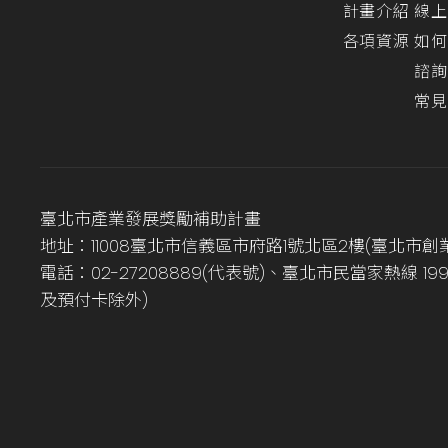
計畫介紹
線上
各項資源
如何
諮詢
常見
臺北市產業發展獎勵補助計畫
地址：11008臺北市信義區市府路1號北區2樓(臺北市創
電話：02-27208889(代表號)、臺北市民當家熱線 1
及預付卡除外)