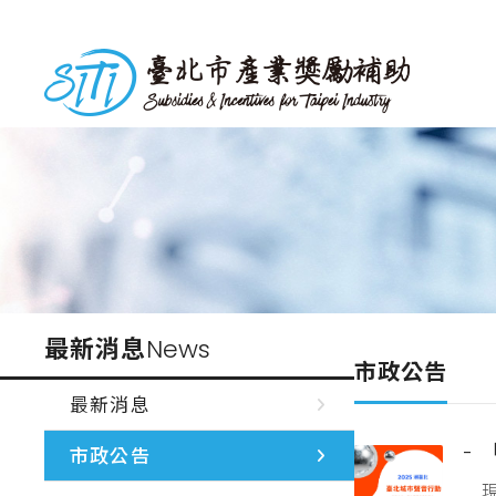
跳
到
台北市產業獎勵補助
主
要
內
容
最新消息
News
市政公告
最新消息
市政公告