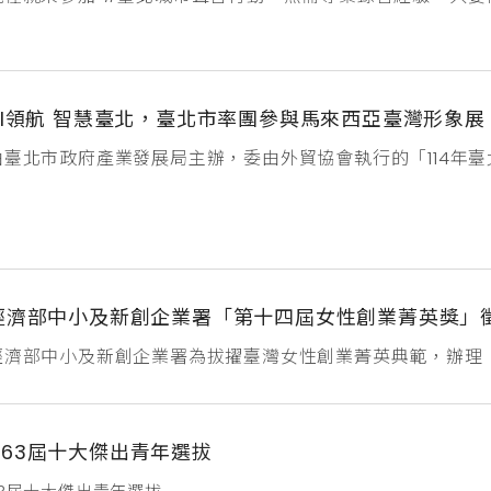
中！報名連結
https://docs.google.com/forms/d/e/1FAIpQLSdm
9nA/viewform
AI領航 智慧臺北，臺北市率團參與馬來西亞臺灣形象展
由臺北市政府產業發展局主辦，委由外貿協會執行的「114年
造、智慧永續及智慧醫療發展之優勢，北市府將遴選優質的臺北
的馬來西亞臺灣形象展，展現臺北市優勢產業的堅強實力。為
廠商數擴大至14家，參展報名自即日起至4月22日下午5時止
經濟部中小及新創企業署「第十四屆女性創業菁英獎」
經濟部中小及新創企業署為拔擢臺灣女性創業菁英典範，辦理
女性企業家之創業歷程及社會影響力等，肯定其對我國經貿之
至114年5月30日(五)止報名連結：https://competition.s
ttps://woman.sme.gov.tw/聯絡窗口：女性創業飛雁計畫承
63屆十大傑出青年選拔