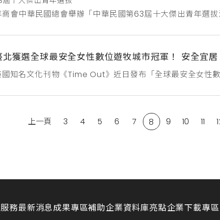
3屆十大傑出青年選拔
青年商會中華民國總會舉辦「中華民國第63屆十大傑出青年選拔活
別及華裔青年特別獎推薦，推薦表下載途徑：https://toyp.ta
toyp.taiwanjc.org.tw/4.如有任何疑問歡迎聯絡總會秘書處e-ma
臺北獲選全球最安全女性數位遊牧城市冠軍！ 安全宜居
英國知名文化刊物《Time Out》近日發布「全球最安全女
城、威尼斯、清萊、高雄等知名城市，成為全球女性數位遊牧
和外國旅客的友善程度獲得「極佳」評價，擁有豐富文化與自
致力打造安全宜居且充滿活力的城市環境，並盼吸引更多世界各
上一頁
3
4
5
6
7
9
10
11
8
請服務
最新消息
成果專區
補助企業資料庫
亮點企業
下載專區