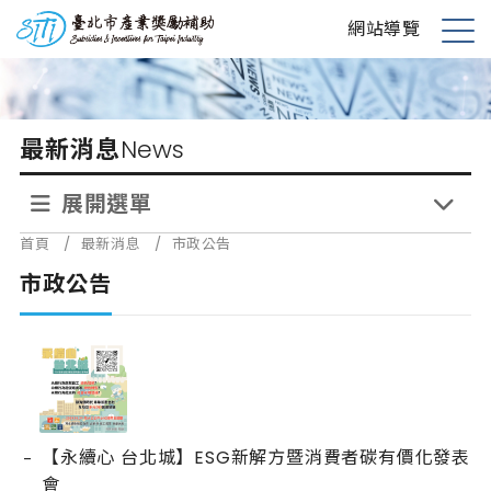
跳
台北市產業獎勵補助
網站導覽
到
展
主
開
要
選
內
單
最新消息
News
容
展開選單
首頁
/
最新消息
/
市政公告
市政公告
【永續心 台北城】ESG新解方暨消費者碳有價化發表
會