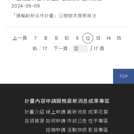
shop4rent@metro.taipei)更新消息請看：連結網
2024-05-09
址
「運輸創新合作計畫」公開徵求提案辦法
上一頁
7
8
9
10
11
13
14
15
12
16
17
下一頁
/ 17 頁
TOP
計畫內容
申請服務
最新消息
成果專區
計畫介紹
線上申請
最新消息
成果花絮
各項資源
如何申請
市政公告
性平專區
諮詢申請
活動快訊
影音專區