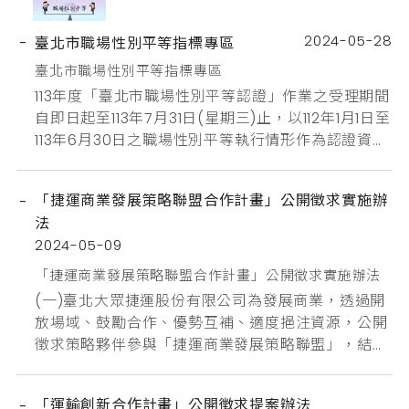
競爭力，持續轉型再升級!活動內容經濟部中小及新創
企業署為協助國內中小企業轉型因應國際趨勢，特辦
2024-05-28
臺北市職場性別平等指標專區
推廣說明會協助有意申請之廠商進一步了解計畫，加
臺北市職場性別平等指標專區
速申請廠商的資...
113年度「臺北市職場性別平等認證」作業之受理期間
自即日起至113年7月31日(星期三)止，以112年1月1日至
113年6月30日之職場性別平等執行情形作為認證資料
期間，歡迎登記於本市或於本市有營業據點、辦事處
之事業單位、團體或機關(構)踴躍報名參加！ 臺北市
「捷運商業發展策略聯盟合作計畫」公開徵求實施辦
職場性別平等指標專區
法
2024-05-09
「捷運商業發展策略聯盟合作計畫」公開徵求實施辦法
(一)臺北大眾捷運股份有限公司為發展商業，透過開
放場域、鼓勵合作、優勢互補、適度挹注資源，公開
徵求策略夥伴參與「捷運商業發展策略聯盟」，結合
公私部門資源，鼓勵策略聯盟，共創多贏局面。(二)
聯絡方式:陳小姐或蕭小姐 (02-25363001 轉 8182，
「運輸創新合作計畫」公開徵求提案辦法